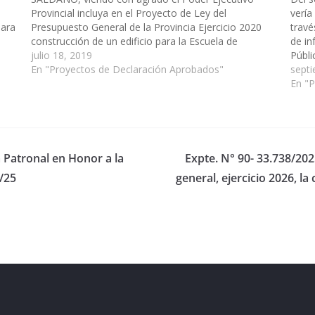
Provincial incluya en el Proyecto de Ley del
vería
para
Presupuesto General de la Provincia Ejercicio 2020
travé
ción
construcción de un edificio para la Escuela de
de in
Educación Especial Nº 7054 -Cafayate. (Expte. Nº 90-
julio 18, 2019
Públi
27.971/19 - A Comisión de Obras Públicas e
En "Proyectos de Declaración Aprobados"
Ejerc
septi
Industria.) Declaración Nº…
MAT
En "
a Patronal en Honor a la
Expte. N° 90- 33.738/202
/25
general, ejercicio 2026, l
eserved.
ess
.