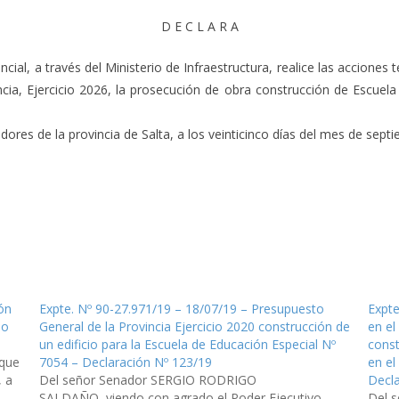
D E C L A R A
ial, a través del Ministerio de Infraestructura, realice las acciones t
cia, Ejercicio 2026, la prosecución de obra construcción de Escuela
res de la provincia de Salta, a los veinticinco días del mes de septi
ón
Expte. Nº 90-27.971/19 – 18/07/19 – Presupuesto
Expte
io
General de la Provincia Ejercicio 2020 construcción de
en el
un edificio para la Escuela de Educación Especial Nº
cons
que
7054 – Declaración Nº 123/19
en el
, a
Del señor Senador SERGIO RODRIGO
Decl
SALDAÑO, viendo con agrado el Poder Ejecutivo
Del 