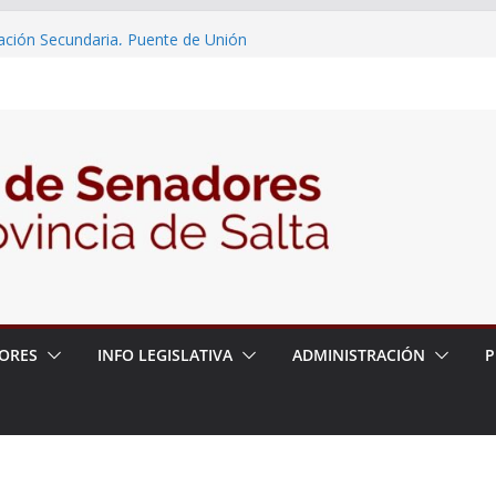
2026 – 06/08/26 – Primera Edición de
ación Secundaria, Puente de Unión
 un proyecto de ley para proteger a los
acoso y la violencia en las redes
2026 – 06/08/26 – Fiesta patronal San
2026 – 06/08/26 – Créase el Ente Salteño
rol Vegetal
 – 6 de agosto
ORES
INFO LEGISLATIVA
ADMINISTRACIÓN
P