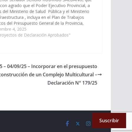
 con agrado que el Poder Ejecutivo Provincial, a
s del Ministerio de Salud Pública y el Ministerio
fraestructura , incluya en el Plan de Trabajos
cos del Presupuesto General de la Provincia,
icio 2026, la obra de construcción del ALA
embre 4, 2025
ERNO…
Proyectos de Declaración Aprobados"
5 – 04/09/25 – Incorporar en el presupuesto
a construcción de un Complejo Multicultural –
Declaración N° 179/25
Suscribir