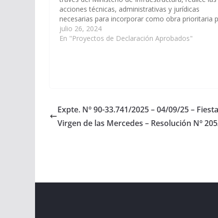
acciones técnicas, administrativas y jurídicas
necesarias para incorporar como obra prioritaria 
el año en curso, la Prosecución de obra Construc
julio 26, 2024
Escuela de Educación Especial Ntra. Sra.…
En "Proyectos de Declaración Aprobados"
Expte. Nº 90-33.741/2025 – 04/09/25 – Fiest
Virgen de las Mercedes – Resolución Nº 205
Copyright © 2026
Cámara de Senadores
. All rights r
Theme:
ColorMag
by ThemeGrill. Powered by
WordPr