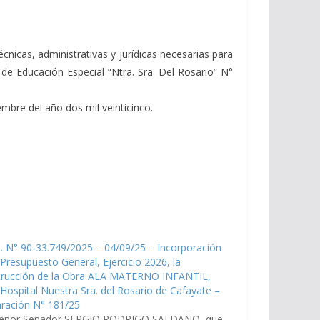
écnicas, administrativas y jurídicas necesarias para
 de Educación Especial “Ntra. Sra. Del Rosario” N°
embre del año dos mil veinticinco.
. N° 90-33.749/2025 – 04/09/25 – Incorporación
 Presupuesto General, Ejercicio 2026, la
trucción de la Obra ALA MATERNO INFANTIL,
 Hospital Nuestra Sra. del Rosario de Cafayate –
aración N° 181/25
señor Senador SERGIO RODRIGO SALDAÑO, que