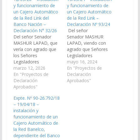
y funcionamiento de
y funcionamiento de
un Cajero Automático
un Cajero Automático
de la Red Link del
de la Red Link –
Banco Nación –
Declaración Nº 93/24
Declaración N° 32/26
Del señor
Del señor Senador
Senador MASHUR
MASHUR LAPAD, que
LAPAD, viendo con
vería con agrado que
agrado que Señores
los Señores
Legisladores
Legisladores
Nacionales por Salta y
mayo 16, 2024
Nacionales por Salta y
marzo 12, 2026
el Poder Ejecutivo
En "Proyectos de
el Poder Ejecutivo
En "Proyectos de
Provincial, en gestión
Declaración
Provincial, arbitren y
Declaración
articulada, arbitren las
Aprobados"
gestionen ante las
Aprobados"
medidas que resulten
Autoridades del Banco
necesarias, a los fines
Expte. Nº 90-26.792/18
de la Nación Argentina,
que se disponga la
– 19/04/18 –
las medidas que
instalación y
instalación y
resulten necesarias, a
funcionamiento de un
funcionamiento de un
los fines que se
Cajero Automático de
Cajero Automático de
disponga la instalación
la Red Link,
la Red Banelco,
y funcionamiento de
dependiente del Banco
dependiente del Banco
un…
Nación en…