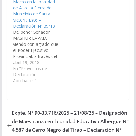
Macro en la localidad
de Alto La Sierra del
Municipio de Santa
Victoria Este –
Declaración Nº 39/18
Del señor Senador
MASHUR LAPAD,
viendo con agrado que
el Poder Ejecutivo
Provincial, a través del
Ministerio de
abril 19, 2018
Economía; Ministerio
En "Proyectos de
de Infraestructura,
Declaración
Tierra y Vivienda;
Aprobados"
Municipio de Santa
Victoria Este; y
Autoridades del Banco
Macro SA, en gestión
articulada, arbitren las
Expte. N° 90-33.716/2025 – 21/08/25 – Designación
medidas que resulten
de Maestranza en la unidad Educativa Albergue N°
necesarias, a los fines
que se…
4.587 de Cerro Negro del Tirao – Declaración N°