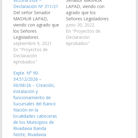
Victoria Este –
Senador MASHUR
Declaración Nº 311/21
LAPAD, viendo con
Del señor Senador
agrado que los
MASHUR LAPAD,
Señores Legisladores
viendo con agrado que
Nacionales por Salta y
junio 30, 2022
los Señores
el Poder Ejecutivo
En "Proyectos de
Legisladores
Provincial, gestionen
Declaración
Nacionales por Salta y
septiembre 9, 2021
ante el Poder Ejecutivo
Aprobados"
el Poder Ejecutivo
En "Proyectos de
Nacional y Autoridades
Provincial, gestionen
Declaración
del Banco de la Nación
ante el Poder Ejecutivo
Aprobados"
Argentina, las medidas
Nacional y Autoridades
que resulten
Expte. N° 90-
del Banco de la Nación
necesarias, a los fines
34.512/2026 –
Argentina, las medidas
que se disponga la
06/08/26 – Creación,
que resulten
creación, instalación y
instalación y
necesarias, a los fines
funcionamiento de…
funcionamiento de
que se disponga la
Sucursales del Banco
creación, instalación y
Nación en la
funcionamiento…
localidades cabeceras
de los Municipios de
Rivadavia Banda
Norte, Rivadavia