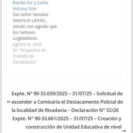
Banda Sur y Santa
Victoria Este
Del señor Senador
MASHUR LAPAD,
viendo con agrado que
los Señores
Legisladores
Nacionales por Salta y
agosto 6, 2026
el Poder Ejecutivo
En "Proyectos en
Provincial, gestionen
Trámite de
ante el Poder Ejecutivo
Declaración"
Nacional y Autoridades
del Banco de la Nación
Argentina, las medidas
que resulten
necesarias, a los fines
Expte. Nº 90-33.659/2025 – 31/07/25 – Solicitud de
que se disponga la
ascender a Comisaría el Destacamento Policial de
creación, instalación y
funcionamiento…
la localidad de Rivadavia – Declaración N° 52/26
Expte. N° 90-33.661/2025 – 31/07/25 – Creación y
construcción de Unidad Educativa de nivel