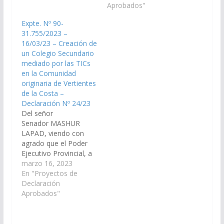
mediado por las TICs a
disponga la creación
Aprobados"
fin de atender la
de un Aula Anexa del
Expte. Nº 90-
demanda educativa de
Colegio Secundario
31.755/2023 –
esta franja…
Rural mediado por
16/03/23 – Creación de
TICs a fin de atender la
un Colegio Secundario
demanda educativa
mediado por las TICs
originaria de Vertientes
en la Comunidad
de la Costa,
originaria de Vertientes
Municipio…
de la Costa –
Declaración Nº 24/23
Del señor
Senador MASHUR
LAPAD, viendo con
agrado que el Poder
Ejecutivo Provincial, a
través del Ministerio de
marzo 16, 2023
Educación, Cultura,
En "Proyectos de
Ciencia y Tecnología;
Declaración
disponga la creación
Aprobados"
de un Aula Anexo del
Colegio Secundario
Rural mediado por las