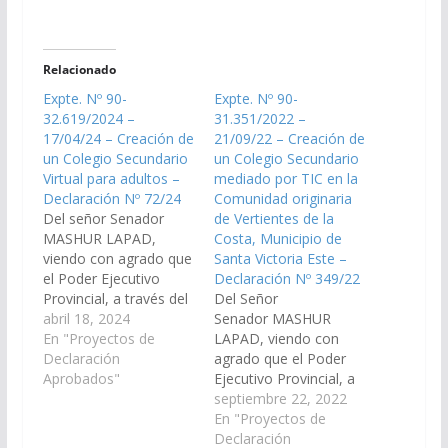
Relacionado
Expte. Nº 90-
Expte. Nº 90-
32.619/2024 –
31.351/2022 –
17/04/24 – Creación de
21/09/22 – Creación de
un Colegio Secundario
un Colegio Secundario
Virtual para adultos –
mediado por TIC en la
Declaración Nº 72/24
Comunidad originaria
Del señor Senador
de Vertientes de la
MASHUR LAPAD,
Costa, Municipio de
viendo con agrado que
Santa Victoria Este –
el Poder Ejecutivo
Declaración Nº 349/22
Provincial, a través del
Del Señor
Ministerio de
abril 18, 2024
Senador MASHUR
Educación, Cultura,
En "Proyectos de
LAPAD, viendo con
Ciencia y Tecnología,
Declaración
agrado que el Poder
disponga la creación
Aprobados"
Ejecutivo Provincial, a
de un Aula Anexa para
través del Ministerio de
septiembre 22, 2022
adultos del Colegio
Educación, Cultura,
En "Proyectos de
Secundario Rural
Ciencia y Tecnología,
Declaración