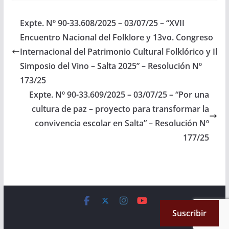
TICs a fin de atender la
demanda educativa de
Expte. Nº 90-33.608/2025 – 03/07/25 – “XVII
la Comunidad
Encuentro Nacional del Folklore y 13vo. Congreso
originaria de
Vertientes…
Internacional del Patrimonio Cultural Folklórico y Il
Simposio del Vino – Salta 2025” – Resolución Nº
173/25
Expte. Nº 90-33.609/2025 – 03/07/25 – “Por una
cultura de paz – proyecto para transformar la
convivencia escolar en Salta” – Resolución Nº
177/25
Copyright © 2026
Cámara de Senadores
. All rights reserved.
Suscribir
Theme:
ColorMag
by ThemeGrill. Powered by
WordPress
.