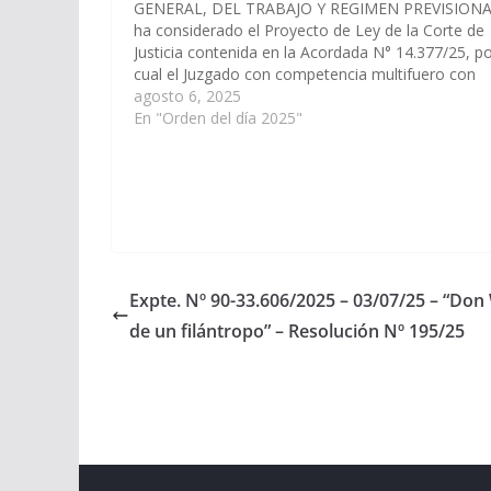
GENERAL, DEL TRABAJO Y REGIMEN PREVISIONA
ha considerado el Proyecto de Ley de la Corte de
Justicia contenida en la Acordada N° 14.377/25, po
cual el Juzgado con competencia multifuero con
asiento en la ciudad de Cafayate, en caso de
agosto 6, 2025
impedimento, inhibición,…
En "Orden del día 2025"
Expte. Nº 90-33.606/2025 – 03/07/25 – “Don 
de un filántropo” – Resolución Nº 195/25