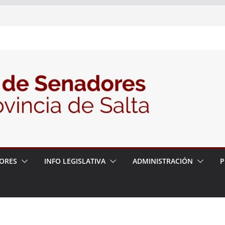
026 – 06/08/26 – 50º Fiesta Provincial
2026 – 06/08/26 – Primera Edición de
ción Secundaria, Puente de Unión
026 – 06/08/26 – Presentación del libro
ada del Dr. Víctor Alfredo Frías
026 – 06/08/26 – 82° Edición de la Expo
2026 – 06/08/26 – “Historia y memoria
ritorio del pueblo Kolla en el municipio de
ORES
INFO LEGISLATIVA
ADMINISTRACIÓN
P