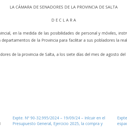
LA CÁMARA DE SENADORES DE LA PROVINCIA DE SALTA
D E C L A R A
ncial, en la medida de las posibilidades de personal y móviles, instr
 departamentos de la Provincia para facilitar a sus pobladores la rea
res de la provincia de Salta, a los siete días del mes de agosto del 
Expte. Nº 90-32.995/2024 – 19/09/24 – Inlcuir en el
Expte
N
Presupuesto General, Ejercicio 2025, la compra y
espac