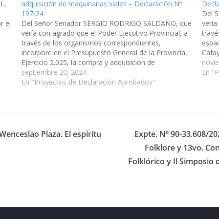
L,
adquisición de maquinarias viales – Declaración Nº
Decl
197/24
Del 
r el
Del Señor Senador SERGIO RODRIGO SALDAÑO, que
vería
vería con agrado que el Poder Ejecutivo Provincial, a
travé
través de los organismos correspondientes,
espac
incorpore en el Presupuesto General de la Provincia,
Cafay
Ejercicio 2.025, la compra y adquisición de
instr
novi
maquinarias viales que sean necesarias para
septiembre 20, 2024
Señor
En "
destinarlas a departamentos de la Provincia con
En "Proyectos de Declaración Aprobados"
constantes…
Wenceslao Plaza. El espíritu
Expte. Nº 90-33.608/20
Folklore y 13vo. Co
Folklórico y Il Simposio 