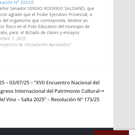
aración N° 333/25
Señor Senador SERGIO RODRIGO SALDAÑO, que
 con agrado que el Poder Ejecutivo Provincial, a
s del organismo que corresponda, destine un
io físico en el Polo Educativo del municipio de
ate, para el dictado de clases y ensayos
umentales de la banda de música Nuestra
embre 7, 2025
a del Rosario. (Expte.…
Proyectos de Declaración Aprobados"
25 – 03/07/25 – “XVII Encuentro Nacional del
ngreso Internacional del Patrimonio Cultural
del Vino – Salta 2025” – Resolución Nº 173/25