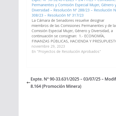
Permanentes y Comisión Especial Mujer, Género 
Diversidad – Resolución Nº 288/23 – Resolución N
308/23 – Resolución Nº 317/23
La Cámara de Senadores resuelve designar
miembros de las Comisiones Permanentes y de la
Comisión Especial Mujer, Género y Diversidad, a
continuación se consignan: 1.- ECONOMÍA,
FINANZAS PÚBLICAS, HACIENDA Y PRESUPUES
CURA, Juan Cruz LAPAD, Mashur SOTO, Jorge SA
noviembre 29, 2023
Leopoldo Arsenio PAILLER, Manuel Oscar CRUZ,
En "Proyectos de Resolución Aprobados"
Walter Hernán 2.- LEGISLACION GENERAL,…
Expte. Nº 90-33.631/2025 – 03/07/25 – Modifi
8.164 (Promoción Minera)