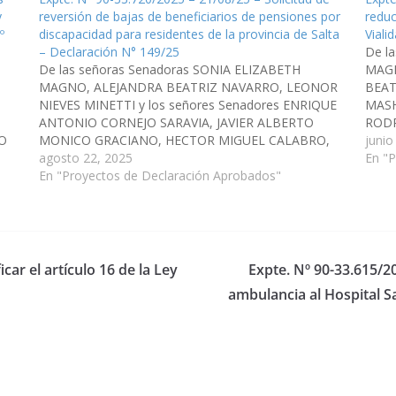
y
reversión de bajas de beneficiarios de pensiones por
reduc
º
discapacidad para residentes de la provincia de Salta
Viali
– Declaración N° 149/25
De l
De las señoras Senadoras SONIA ELIZABETH
MAGN
MAGNO, ALEJANDRA BEATRIZ NAVARRO, LEONOR
BEAT
NIEVES MINETTI y los señores Senadores ENRIQUE
MASH
ANTONIO CORNEJO SARAVIA, JAVIER ALBERTO
RODR
TO
MONICO GRACIANO, HECTOR MIGUEL CALABRO,
GUST
junio
LVA,
DIEGO EVARISTO CARI, HECTOR DANIEL D´AURIA,
agosto 22, 2025
CORN
En "
DANI RAUL NOLASCO, MANUEL OSCARP PAILLER,
En "Proyectos de Declaración Aprobados"
ESTE
ESTEBAN D´ANDREA CORNEJO, GONZALO CARO
CALA
DAVALOS, WALTER HERNAN CRUZ, LEOPOLDO…
car el artículo 16 de la Ley
Expte. Nº 90-33.615/2
ambulancia al Hospital S