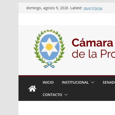
Skip
18° Sesión Ordinar
Latest:
domingo, agosto 9, 2026
30/07/2026
to
El Senado trabaja 
content
estudiantes del cib
Expte. N° 90-34.51
Roque
Expte. Nº 90-34.51
de Protección y Co
INICIO
INSTITUCIONAL
SENAD
CONTACTO