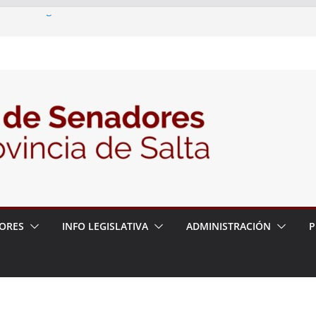
ia – 6 de agosto
en un proyecto de ley para proteger a los
eracoso y la violencia en las redes
7/2026 – 06/08/26 – Fiesta patronal San
6/2026 – 06/08/26 – Créase el Ente Salteño
ntrol Vegetal
ORES
INFO LEGISLATIVA
ADMINISTRACIÓN
P