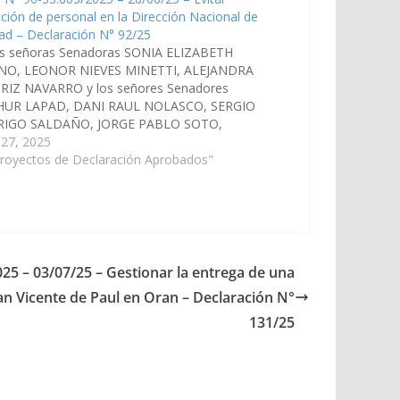
ción de personal en la Dirección Nacional de
dad – Declaración N° 92/25
as señoras Senadoras SONIA ELIZABETH
O, LEONOR NIEVES MINETTI, ALEJANDRA
RIZ NAVARRO y los señores Senadores
UR LAPAD, DANI RAUL NOLASCO, SERGIO
IGO SALDAÑO, JORGE PABLO SOTO,
AVO MARCELO CARRIZO, ENRIQUE ANTONIO
 27, 2025
EJO SARAVIA, CARLOS FABIAN LOPEZ,
Proyectos de Declaración Aprobados"
BAN D'ANDREA CORNEJO, HECTOR MIGUEL
BRO, que verían con agrado que los…
025 – 03/07/25 – Gestionar la entrega de una
an Vicente de Paul en Oran – Declaración N°
131/25