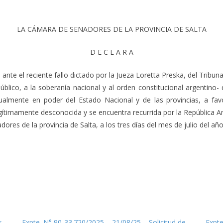
LA CÁMARA DE SENADORES DE LA PROVINCIA DE SALTA
D E C L A R A
te el reciente fallo dictado por la Jueza Loretta Preska, del Tribun
úblico, a la soberanía nacional y al orden constitucional argentino-
tualmente en poder del Estado Nacional y de las provincias, a fav
gítimamente desconocida y se encuentra recurrida por la República Ar
es de la provincia de Salta, a los tres días del mes de julio del año 
s
Expte. N° 90-33.720/2025 – 21/08/25 – Solicitud de
Expte