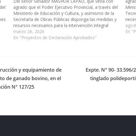
n
Del señor Senador MASHUR LAPAD, que vería con
agrad
del
agrado que el Poder Ejecutivo Provincial, a través del
Minis
Ministerio de Educación y Cultura, y asimismo de la
Tecno
nes
Secretaría de Obras Públicas disponga las medidas y
neces
resursos necesarios para la intervención integral
inclu
agos
al
edilicia, incluyendo obras de refacción, ampliación y
marzo 26, 2026
Secun
En "
nuevo cercado perimetral…
En "Proyectos de Declaración Aprobados"
local
trucción y equipamiento de
Expte. N° 90- 33.596/
to de ganado bovino, en el
tinglado polideport
ación N° 127/25
eserved.
ess
.