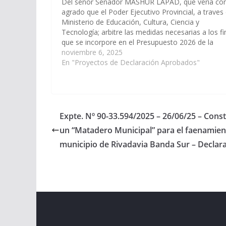
Del señor Senador MASHUR LAPAD, que vería co
agrado que el Poder Ejecutivo Provincial, a traves 
Ministerio de Educación, Cultura, Ciencia y
Tecnología; arbitre las medidas necesarias a los fi
que se incorpore en el Presupuesto 2026 de la
Provincia la obra de Ampliación y Refacción Integr
noviembre 6, 2025
del Colegio…
En "Proyectos de Declaración Aprobados"
Expte. Nº 90-33.594/2025 – 26/06/25 – Cons
un “Matadero Municipal” para el faenamien
municipio de Rivadavia Banda Sur – Declar
Copyright © 2026
Cámara de Senadores
. All rights r
Theme:
ColorMag
by ThemeGrill. Powered by
WordPr