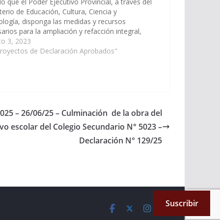
o que el Poder Ejecutivo Provincial, a través del
terio de Educación, Cultura, Ciencia y
logía, disponga las medidas y recursos
arios para la ampliación y refacción integral,
yendo nuevo cercado perimetral del Colegio
to 3, 2023
dario N° 5.061 ¨San Ignacio de Loyola¨de la
Proyectos de Declaración Aprobados"
idad de…
2025 – 26/06/25 – Culminación de la obra del
ivo escolar del Colegio Secundario N° 5023 –
Declaración N° 129/25
Suscribir