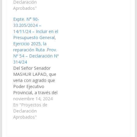
Dirección de Vialidad
Declaración
Victoria Este, se
de Salta y/o de los
Aprobados"
ejecute la obra de
organismos que
Reparación,
Expte. N° 90-
correspondan,
Consolidación y
33.205/2024 –
disponga las medidas
Enripiado del Camino
14/11/24 – Incluir en el
necesarias para que la
Vecinal en el tramo
Presupuesto General,
obra de reparación,
comprendido desde el
Ejercicio 2025, la
consolidación y
empalme de la…
reparación Ruta .Prov.
enripiado del camino
Nº 54 – Declaración Nº
vecinal que va desde
314/24
Las Dos…
Del Señor Senador
MASHUR LAPAD, que
veria con agrado que
Poder Ejecutivo
Provincial, a través del
Ministerio de
noviembre 14, 2024
Infraestructura,
En "Proyectos de
Dirección de Vialidad
Declaración
Provincial, arbitren las
Aprobados"
medidas necesarias, a
los fines que se
incorpore en el Plan de