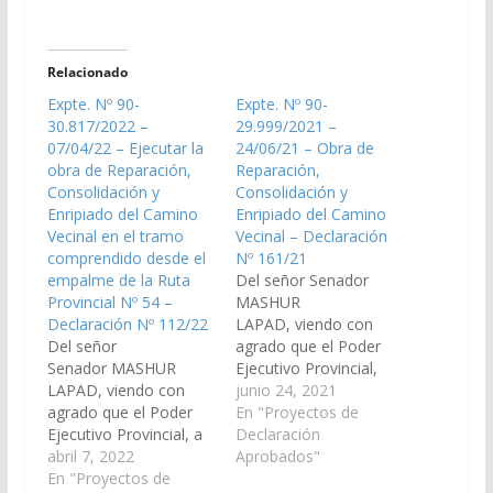
Relacionado
Expte. Nº 90-
Expte. Nº 90-
30.817/2022 –
29.999/2021 –
07/04/22 – Ejecutar la
24/06/21 – Obra de
obra de Reparación,
Reparación,
Consolidación y
Consolidación y
Enripiado del Camino
Enripiado del Camino
Vecinal en el tramo
Vecinal – Declaración
comprendido desde el
Nº 161/21
empalme de la Ruta
Del señor Senador
Provincial Nº 54 –
MASHUR
Declaración Nº 112/22
LAPAD, viendo con
Del señor
agrado que el Poder
Senador MASHUR
Ejecutivo Provincial,
LAPAD, viendo con
arbitren las medidas
junio 24, 2021
agrado que el Poder
necesarias, a los fines
En "Proyectos de
Ejecutivo Provincial, a
que mediante
Declaración
través del Ministerio de
abril 7, 2022
convenio con el
Aprobados"
Infraestructura,
En "Proyectos de
Municipio de Santa