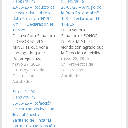
33.509/2025 –
34.343/2026 –
29/05/25 – Reductores
28/05/26 – Arreglo de
de velocidad sobre la
la Ruta Provincial N°
Ruta Provincial N° 94
103 – Declaración N°
Km 1 – Declaración N°
114/26
113/25
De la señora
De la señora Senadora
Senadora LEONOR
LEONOR NIEVES
NIEVES MINETTI,
MINETTI, que veria
viendo con agrado que
con agrado que el
la Dirección de Vialidad
Poder Ejecutivo
de la Provincia de Salta
mayo 28, 2026
Provincial, a través de
mayo 29, 2025
arbitre los medios
En "Proyectos de
la Dirección de Vialidad
En "Proyectos de
necesarios para
Declaración
de Salta disponga las
Declaración
proceder con el arreglo
Aprobados"
medidas y recursos
Aprobados"
de la Ruta Provincial
necesarios para la
N° 103, en el tramo
Expte. N° 90-
instalación de
comprendido desde la
33.527/2025 –
reductores de
Usina de Corralito
05/06/25 – Refacción
Velocidad sobre la
hasta la Escuela N°
del camino vecinal que
Ruta Provincial N° 94
4106, ubicada…
lleva al Puesto
Km 1, en
Sanitario de Finca “El
inmediaciones de la…
Carmen” – Declaración