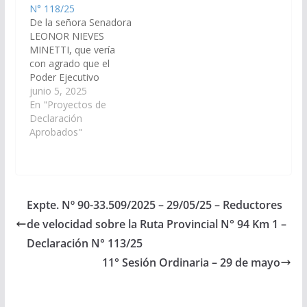
N° 118/25
De la señora Senadora
LEONOR NIEVES
MINETTI, que vería
con agrado que el
Poder Ejecutivo
Provincial a través de
junio 5, 2025
la Dirección de Vialidad
En "Proyectos de
de Salta, disponga las
Declaración
medidas y recursos
Aprobados"
necesarios para la
reparación de la Ruta
Provincial N° 23 a la
altura del kilómetro 7
en el empalme con…
Expte. Nº 90-33.509/2025 – 29/05/25 – Reductores
de velocidad sobre la Ruta Provincial N° 94 Km 1 –
Declaración N° 113/25
11° Sesión Ordinaria – 29 de mayo