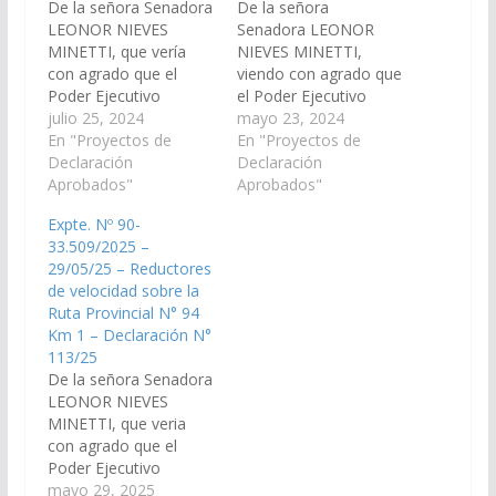
De la señora Senadora
De la señora
LEONOR NIEVES
Senadora LEONOR
MINETTI, que vería
NIEVES MINETTI,
con agrado que el
viendo con agrado que
Poder Ejecutivo
el Poder Ejecutivo
Provincial, a través de
julio 25, 2024
Provincial, a través de
mayo 23, 2024
la Dirección de Vialidad
En "Proyectos de
la Dirección de Vialidad
En "Proyectos de
de la Provincia, arbitre
Declaración
de la Provincia, arbitre
Declaración
los medios necesarios
Aprobados"
los medios necesarios
Aprobados"
para la colocación de
para la colocación de
Expte. Nº 90-
reductores de
reductores de
33.509/2025 –
velocidad sobre la ruta
velocidad en la Ruta N°
29/05/25 – Reductores
Provincial N°23 km 7
36 km. 4.5, tramo que
de velocidad sobre la
en inmediaciones del
abarca desde el
Ruta Provincial N° 94
colegio Secundario
municipio de Campo…
Km 1 – Declaración N°
Rural…
113/25
De la señora Senadora
LEONOR NIEVES
MINETTI, que veria
con agrado que el
Poder Ejecutivo
Provincial, a través de
mayo 29, 2025