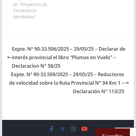
la Dirección de Vialidad
En "Proyectos de
de Salta disponga las
Declaración
medidas y recursos
Aprobados"
necesarios para la
instalación de
reductores de
Velocidad sobre la
Ruta Provincial N° 94
Expte. Nº 90-33.506/2025 – 29/05/25 – Declarar de
Km 1, en
interés provincial el libro “Plumas en Vuelo” –
inmediaciones de la…
Declaracíon N° 58/25
Expte. Nº 90-33.509/2025 – 29/05/25 – Reductores
de velocidad sobre la Ruta Provincial N° 94 Km 1 –
Declaración N° 113/25
Copyright © 2026
Cámara de Senadores
. All rights reserved.