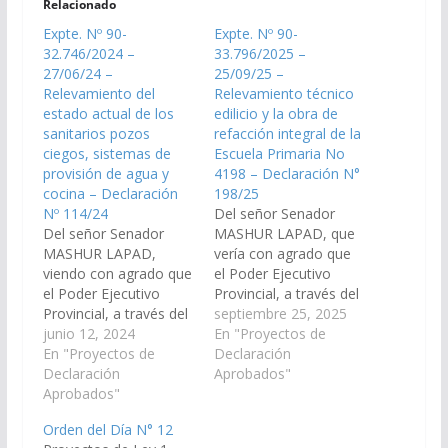
Relacionado
Expte. Nº 90-
Expte. Nº 90-
32.746/2024 –
33.796/2025 –
27/06/24 –
25/09/25 –
Relevamiento del
Relevamiento técnico
estado actual de los
edilicio y la obra de
sanitarios pozos
refacción integral de la
ciegos, sistemas de
Escuela Primaria No
provisión de agua y
4198 – Declaración N°
cocina – Declaración
198/25
Nº 114/24
Del señor Senador
Del señor Senador
MASHUR LAPAD, que
MASHUR LAPAD,
vería con agrado que
viendo con agrado que
el Poder Ejecutivo
el Poder Ejecutivo
Provincial, a través del
Provincial, a través del
Ministerio de
septiembre 25, 2025
Ministerio de
junio 12, 2024
Educación, Cultura,
En "Proyectos de
Educación, ejecute un
En "Proyectos de
Ciencia y Tecnología;
Declaración
relevamiento del
Declaración
disponga las medidas y
Aprobados"
estado actual de los
Aprobados"
recursos necesarios a
sanitarios pozos
fin de ejecutar, con la
Orden del Día N° 12
ciegos, sistemas de
mayor celeridad