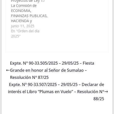
Proyectos de Ley 1.-
provisión de agua y
posible, el diagnóstico
La Comisión de
cocina-comedor de
técnico edilicio y la
ECONOMIA,
todas las escuelas
obra de Intervención
FINANZAS PUBLICAS,
rurales y urbanas de
integral del…
HACIENDA y
los Municipios de
PRESUPUESTO ha
junio 11, 2025
Rivadavia Banda…
considerado el
En "Orden del día
Decreto de Necesidad
2025"
y Urgencia N° 244/25
remitido por el Poder
Ejecutivo Provincial,
mediante el cual se
crea un Régimen
Expte. Nº 90-33.505/2025 – 29/05/25 – Fiesta
Promocional
Grande en honor al Señor de Sumalao –
Transitorio para las
Tasas Retributivas de
Resolución Nº 87/25
Servicios establecidas
Expte. Nº 90-33.507/2025 – 29/05/25 – Declarar de
en el apartado 3 del…
interés el Libro “Plumas en Vuelo” – Resolución Nº
88/25