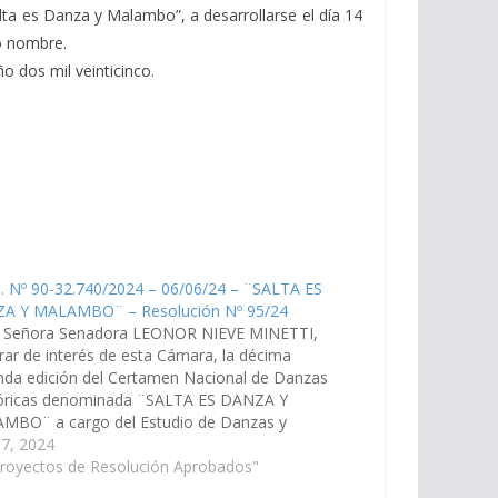
lta es Danza y Malambo”, a desarrollarse el día 14
o nombre.
o dos mil veinticinco.
. Nº 90-32.740/2024 – 06/06/24 – ¨SALTA ES
A Y MALAMBO¨ – Resolución Nº 95/24
a Señora Senadora LEONOR NIEVE MINETTI,
rar de interés de esta Cámara, la décima
nda edición del Certamen Nacional de Danzas
lóricas denominada ¨SALTA ES DANZA Y
MBO¨ a cargo del Estudio de Danzas y
bo El Falcon, a realizarse el día 8 de junio del
 7, 2024
ente año en…
Proyectos de Resolución Aprobados"