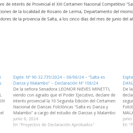
re de interés de Provincial el XIII Certamen Nacional Competitivo “Sa
nciones de la localidad de Rosario de Lerma, Departamento del mism
res de la provincia de Salta, a los cinco días del mes de junio del añ
e
Expte. Nº 90-32.735/2024 – 06/06/24 – “Salta es
Expte
s
Danza y Malambo” – Declaración Nº 106/24
DANZ
De la señora Senadora LEONOR NIEVES MINETTI,
De l
,
viendo con agrado que el Poder Ejecutivo, declare de
decla
III
interés provincial la 10 Segunda Edición del Certamen
segu
Nacional de Danzas Folclóricas “Salta es Danza y
Folc
el
Malambo” a cargo del estudio de Danzas y Malambo
MALA
El Facon, a realizarse el día 8 de junio del…
junio 6, 2024
Malam
junio
En "Proyectos de Declaración Aprobados"
corri
En "