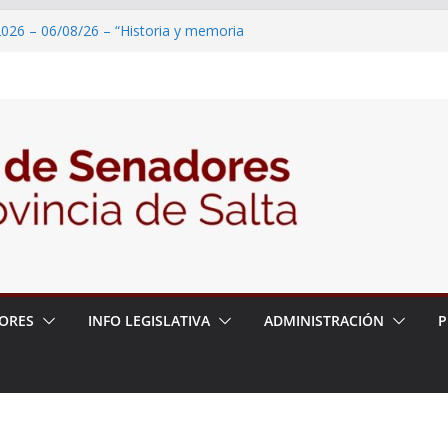
2026 – 06/08/26 – “Historia y memoria
ritorio del pueblo Kolla en el municipio de
 – 6 de agosto
2026 – 06/08/26 – Primera Edición de
ción Secundaria, Puente de Unión
026 – 06/08/26 – Presentación del libro
ada del Dr. Víctor Alfredo Frías
026 – 06/08/26 – 82° Edición de la Expo
ORES
INFO LEGISLATIVA
ADMINISTRACIÓN
P