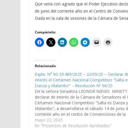
Que vería con agrado que el Poder Ejecutivo decla
de junio del corriente año en el Centro de Conve
Dada en la sala de sesiones de la Cámara de Senado
Compártelo:
Relacionado
Expte. N° 90-33.489/2025 – 22/05/25 – Declarar d
interés el Certamen Nacional Competitivo “Salta e
Danza y Malambo” – Resolución Nº 96/25
De la señora Senadora LEONOR NIEVES MINETTI
declarar de interés de la Cámara de Senadores el X
Certamen Nacional Competitivo "Salta es Danza y
Malambo", a desarrollarse el sábado 14 de junio d
corriente año en el centro de Convenciones de la
localidad de Rosario de Lerma, departamento del
mayo 22, 2025
mismo…
En "Proyectos de Resolución Aprobados"