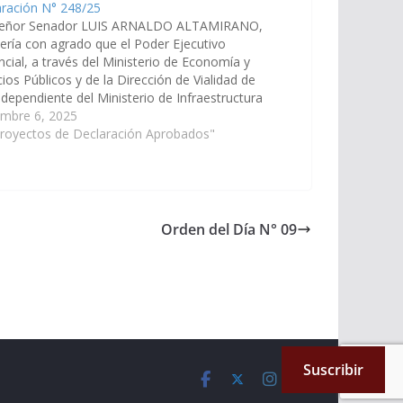
aración N° 248/25
señor Senador LUIS ARNALDO ALTAMIRANO,
ería con agrado que el Poder Ejecutivo
ncial, a través del Ministerio de Economía y
cios Públicos y de la Dirección de Vialidad de
 dependiente del Ministerio de Infraestructura
ya en el Plan de Trabajos Públicos del
embre 6, 2025
puesto General de la Provincia,…
Proyectos de Declaración Aprobados"
Orden del Día N° 09
Suscribir