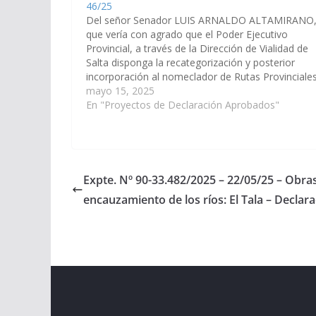
46/25
Del señor Senador LUIS ARNALDO ALTAMIRANO
que vería con agrado que el Poder Ejecutivo
Provincial, a través de la Dirección de Vialidad de
Salta disponga la recategorización y posterior
incorporación al nomeclador de Rutas Provinciale
del camino vecinal que inicia en la ruta provincial 
mayo 15, 2025
a la altura de…
En "Proyectos de Declaración Aprobados"
Expte. Nº 90-33.482/2025 – 22/05/25 – Obra
encauzamiento de los ríos: El Tala – Declar
Copyright © 2026
Cámara de Senadores
. All rights r
Theme:
ColorMag
by ThemeGrill. Powered by
WordPr