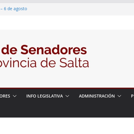
 – 6 de agosto
 un proyecto de ley para proteger a los
acoso y la violencia en las redes
2026 – 06/08/26 – Fiesta patronal San
2026 – 06/08/26 – Créase el Ente Salteño
rol Vegetal
ORES
INFO LEGISLATIVA
ADMINISTRACIÓN
P