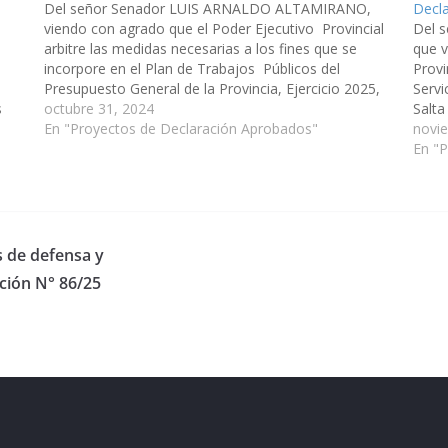
Del señor Senador LUIS ARNALDO ALTAMIRANO,
Decl
,
viendo con agrado que el Poder Ejecutivo Provincial
Del 
arbitre las medidas necesarias a los fines que se
que v
incorpore en el Plan de Trabajos Públicos del
Provi
Presupuesto General de la Provincia, Ejercicio 2025,
Servi
s
las siguientes obras para el municipio Santa Victoria
octubre 31, 2024
Salta
N° 7
Oeste, departamento Santa Victoria: Construcción…
En "Proyectos de Declaración Aprobados"
inclu
novi
Presu
En "
s de defensa y
ación N° 86/25
eserved.
ess
.