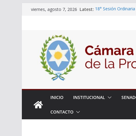
Skip
Latest:
18° Sesión Ordinaria
viernes, agosto 7, 2026
to
30/07/2026
El Senado trabaja en
content
estudiantes del ciber
Expte. N° 90-34.517/
Roque
Expte. Nº 90-34.516/
de Protección y Cont
INICIO
INSTITUCIONAL
SENAD
CONTACTO