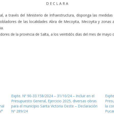
D E C L A R A
al, a través del Ministerio de Infraestructura, disponga las medidas
obladores de las localidades Abra de Mecoyita, Mecoyita y zonas a
ia.
res de la provincia de Salta, a los veintidós días del mes de mayo de
Expte. Nº 90-33.158/2024 – 31/10/24 – Incluir en el
Expte
Presupuesto General, Ejercicio 2025, diversas obras
Presu
nal
para el municipio Santa Victoria Oeste – Declaración
la co
N°
Nº 289/24
Pucar