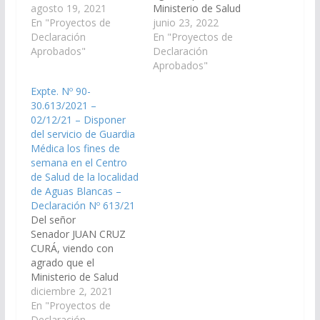
medidas necesarias
agosto 19, 2021
Ministerio de Salud
para designar y afectar
En "Proyectos de
Pública arbitre las
junio 23, 2022
personal médico en la
Declaración
medidas y realice las
En "Proyectos de
localidad de Aguas
Aprobados"
gestiones necesarias y
Declaración
Blancas,
suficientes para que se
Aprobados"
departamento Orán.
disponga el servicio de
Expte. Nº 90-
(Expte. Nº 90-
Guardia Médica los
30.613/2021 –
30.148/2021, a la
fines de semana y
02/12/21 – Disponer
Comisión de Salud
feriados en el Centro
del servicio de Guardia
Pública y Seguridad
de Salud de la localidad
Médica los fines de
Social). Declaración Nº
de Aguas Blancas,…
semana en el Centro
234/21 Aprobado el…
de Salud de la localidad
de Aguas Blancas –
Declaración Nº 613/21
Del señor
Senador JUAN CRUZ
CURÁ, viendo con
agrado que el
Ministerio de Salud
Pública arbitre las
diciembre 2, 2021
medidas y realice las
En "Proyectos de
gestiones necesarias y
Declaración