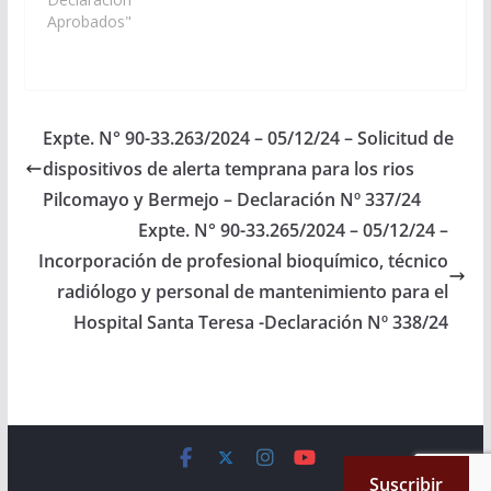
suficientes para que se
Aprobados"
disponga el servicio de
Guardia Médica los
fines de semana en el
Centro de Salud de la
localidad de Aguas
Expte. N° 90-33.263/2024 – 05/12/24 – Solicitud de
Blancas,
dispositivos de alerta temprana para los rios
departamento Orán.…
Pilcomayo y Bermejo – Declaración Nº 337/24
Expte. N° 90-33.265/2024 – 05/12/24 –
Incorporación de profesional bioquímico, técnico
radiólogo y personal de mantenimiento para el
Hospital Santa Teresa -Declaración Nº 338/24
Copyright © 2026
Cámara de Senadores
. All rights reserved.
Suscribir