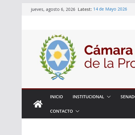
Skip
Latest:
14 de Mayo 2026
jueves, agosto 6, 2026
to
El Senado llevó adela
la ciudadanía sobre l
content
06 de Agosto 2026
El Senado analizó la 
articular una mesa de 
Adjudicacion Simple 
INICIO
INSTITUCIONAL
SENAD
CONTACTO