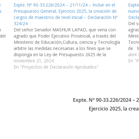
e
Expte. Nº 90-33.226/2024 – 21/11/24 – Incluir en el
Expte
s
Presupuesto General, Ejercicio 2025, la creación de
nuevo
cargos de maestros de nivel inicial – Declaración Nº
Decla
324/24
Del 
n
Del señor Senador MASHUR LAPAD, que veria con
agrad
del
agrado que Poder Ejecutivo Provincial, a través del
Minis
Ministerio de Educación,Cultura, ciencia y Tecnología
Tecno
arbitre las medidas necesarias a los fines que se
de ¨M
disponga en la Ley de Presupuesto 2025 de la
ampli
abril
ros
Provincia, la creación de cargos de Maestros de Nivel
noviembre 21, 2024
las e
En "
Inicial…
En "Proyectos de Declaración Aprobados"
habi
Expte. Nº 90-33.226/2024 – 2
Ejercicio 2025, la cre