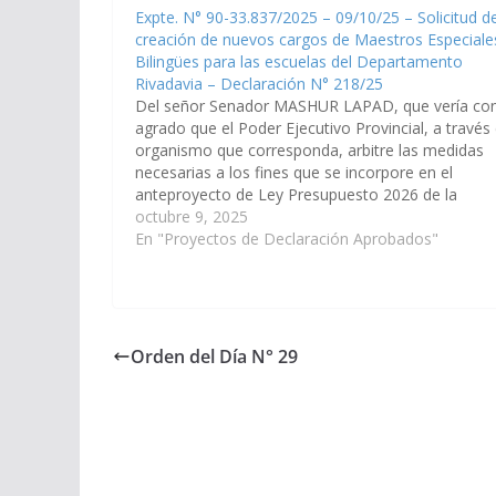
Expte. N° 90-33.837/2025 – 09/10/25 – Solicitud d
creación de nuevos cargos de Maestros Especiale
Bilingües para las escuelas del Departamento
Rivadavia – Declaración N° 218/25
Del señor Senador MASHUR LAPAD, que vería co
agrado que el Poder Ejecutivo Provincial, a través 
organismo que corresponda, arbitre las medidas
necesarias a los fines que se incorpore en el
anteproyecto de Ley Presupuesto 2026 de la
Provincia, la creación de nuevos cargos de Maest
octubre 9, 2025
Especiales Bilingües para…
En "Proyectos de Declaración Aprobados"
Orden del Día N° 29