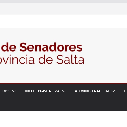
nte la Audiencia Pública para escuchar a
as postulaciones a la Auditoría General
política de seguridad provincial y propuso
trabajo con la Justicia
N° 27/26
ORES
INFO LEGISLATIVA
ADMINISTRACIÓN
P