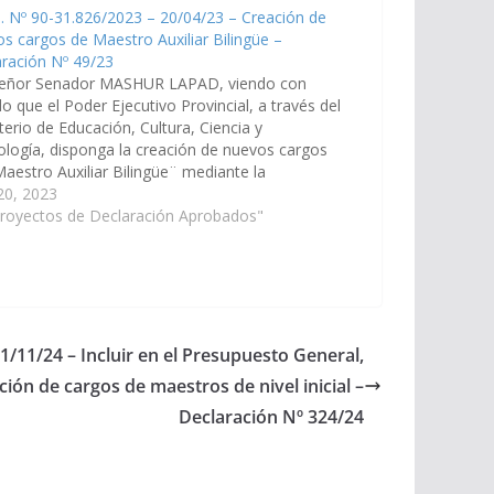
. Nº 90-31.826/2023 – 20/04/23 – Creación de
s cargos de Maestro Auxiliar Bilingüe –
ración Nº 49/23
señor Senador MASHUR LAPAD, viendo con
o que el Poder Ejecutivo Provincial, a través del
terio de Educación, Cultura, Ciencia y
logía, disponga la creación de nuevos cargos
aestro Auxiliar Bilingüe¨ mediante la
ación de la Planta Orgánica Funcional (POF) de
 20, 2023
scuelas primarias del Departamento Rivadavia,
Proyectos de Declaración Aprobados"
da cuenta…
1/11/24 – Incluir en el Presupuesto General,
ación de cargos de maestros de nivel inicial –
Declaración Nº 324/24