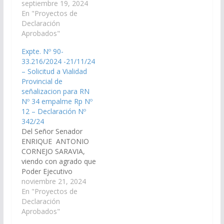
Provincial y los
septiembre 19, 2024
el cual se modifica el
señores Legisladores
En "Proyectos de
artículo 15 de la Ley
Nacionales por la
Declaración
7.324 (Mediación); y,
provincia de Salta
Aprobados"
por las razones que
realicen las gestiones
dará el miembro…
Expte. Nº 90-
necesarias ante la
33.216/2024 -21/11/24
Dirección de Vialidad
– Solicitud a Vialidad
Nacional para que
Provincial de
disponga las medidas y
señalizacion para RN
recursos necesarios
Nº 34 empalme Rp Nº
para las obras de
12 – Declaración Nº
iluminación en…
342/24
Del Señor Senador
ENRIQUE ANTONIO
CORNEJO SARAVIA,
viendo con agrado que
Poder Ejecutivo
Provincial realice las
noviembre 21, 2024
gestiones necesarias
En "Proyectos de
ante la 5ta Jefatura de
Declaración
Distrito (Salta) de la
Aprobados"
Dirección Nacional de