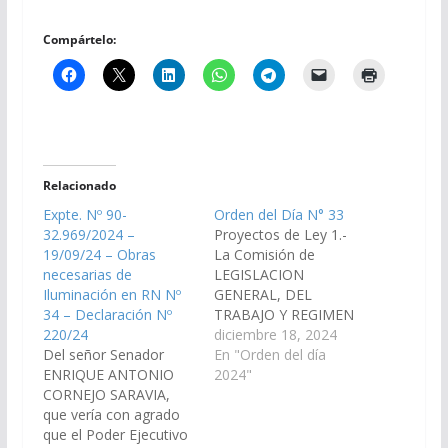
Compártelo:
Relacionado
Expte. Nº 90-
Orden del Día N° 33
32.969/2024 –
Proyectos de Ley 1.-
19/09/24 – Obras
La Comisión de
necesarias de
LEGISLACION
Iluminación en RN Nº
GENERAL, DEL
34 – Declaración Nº
TRABAJO Y REGIMEN
220/24
PREVISIONAL, ha
diciembre 18, 2024
Del señor Senador
considerado el
En "Orden del día
ENRIQUE ANTONIO
Proyecto de Ley de los
2024"
CORNEJO SARAVIA,
señores Senadores
que vería con agrado
MIGUEL CALABRO y
que el Poder Ejecutivo
SERGIO SALDAÑO, por