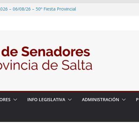
026 – 06/08/26 – 50º Fiesta Provincial
2026 – 06/08/26 – Primera Edición de
ción Secundaria, Puente de Unión
026 – 06/08/26 – Presentación del libro
ada del Dr. Víctor Alfredo Frías
026 – 06/08/26 – 82° Edición de la Expo
2026 – 06/08/26 – “Historia y memoria
ritorio del pueblo Kolla en el municipio de
ORES
INFO LEGISLATIVA
ADMINISTRACIÓN
P