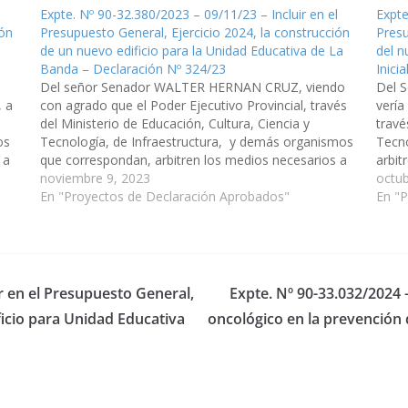
l
Expte. Nº 90-32.380/2023 – 09/11/23 – Incluir en el
Expte
ión
Presupuesto General, Ejercicio 2024, la construcción
Presu
de un nuevo edificio para la Unidad Educativa de La
del n
Banda – Declaración Nº 324/23
Inici
Del señor Senador WALTER HERNAN CRUZ, viendo
Del 
, a
con agrado que el Poder Ejecutivo Provincial, través
vería
del Ministerio de Educación, Cultura, Ciencia y
travé
os
Tecnología, de Infraestructura, y demás organismos
Tecn
 a
que correspondan, arbitren los medios necesarios a
arbit
fin de que se incorpore en el Plan de Obras Públicas
noviembre 9, 2023
incor
octub
del Presupuesto General de la Provincia,…
En "Proyectos de Declaración Aprobados"
Gener
En "
ir en el Presupuesto General,
Expte. Nº 90-33.032/2024 –
ficio para Unidad Educativa
oncológico en la prevención