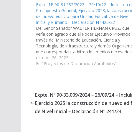
Expte. Nº 90-31.532/2022 – 26/10/22 – Incluir en e
Presupuesto General, Ejercicio 2023, la construcc
del nuevo edificio para Unidad Educativa de Nivel
Inicial y Primario – Declaración Nº 425/22
Del Señor Senador WALTER HERNAN CRUZ, que
vería con agrado que el Poder Ejecutivo Provincial
través del Ministerio de Educación, Ciencia y
Tecnología, de infraestructura y demás Organism
que correspondan, arbitren los medios necesarios
fin que se incorpore en el Plan de Obras Públicas
octubre 26, 2022
Presupuesto Gral. de la…
En "Proyectos de Declaración Aprobados"
Expte. Nº 90-33.009/2024 – 26/09/24 – Inclu
Ejercicio 2025 la construcción de nuevo edi
de Nivel Inicial – Declaración Nº 241/24