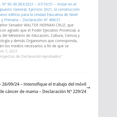
. Nº 90-30.363/2021 – 07/10/21 – Incluir en el
puesto General, Ejercicio 2021, la construcción
uevo edificio para la Unidad Educativa de Nivel
al y Primaria – Declaración Nº 408/21
Señor Senador WALTER HERNAN CRUZ, que
 con agrado que el Poder Ejecutivo Provincial, a
s del Ministerio de Educación, Cultura, Ciencia y
ología y demás Organismos que corresponda,
ren los medios necesarios a fin de que se
pore en el Plan de Obras Públicas Presupuesto
re 7, 2021
al de la…
Proyectos de Declaración Aprobados"
 26/09/24 – Intensifique el trabajo del móvil
 de cáncer de mama – Declaración Nº 229/24