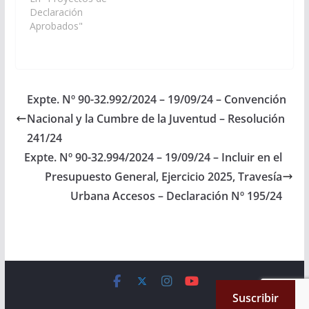
Nacionales por Salta
Declaración
gestionen ante la
Aprobados"
Dirección Nacional de
Vialidad, para la
urgente construcción
de un puente nuevo en
reemplazo del viejo
Expte. Nº 90-32.992/2024 – 19/09/24 – Convención
que está a punto de
Nacional y la Cumbre de la Juventud – Resolución
derrumbarse sobre el
Río Molinos en…
241/24
Expte. Nº 90-32.994/2024 – 19/09/24 – Incluir en el
Presupuesto General, Ejercicio 2025, Travesía
Urbana Accesos – Declaración Nº 195/24
Copyright © 2026
Cámara de Senadores
. All rights reserved.
Suscribir