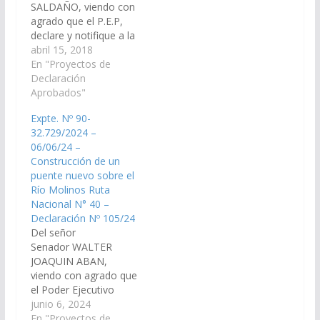
SALDAÑO, viendo con
O PROYECTO DE
agrado que el P.E.P,
RESOLUCION De
declare y notifique a la
Educación y Cultura 1.-
Dirección Nacional
abril 15, 2018
De los Señores
Región Salta, la
En "Proyectos de
Senadores DANI RAÚL
creación de un nuevo
Declaración
NOLASCO, CARLOS
puente sobre el rio
Aprobados"
ROSSO y CÁSTULO
Chuscha en el ingreso
YANQUE, declarando
Expte. Nº 90-
de la Ruta Nacional Nº
de…
32.729/2024 –
40 del Dpto. de
06/06/24 –
Cafayate.(Expte. Nº 90-
Construcción de un
26.746/18, A la
puente nuevo sobre el
Comisión de…
Río Molinos Ruta
Nacional N° 40 –
Declaración Nº 105/24
Del señor
Senador WALTER
JOAQUIN ABAN,
viendo con agrado que
el Poder Ejecutivo
Provincial y los
junio 6, 2024
Señores Legisladores
En "Proyectos de