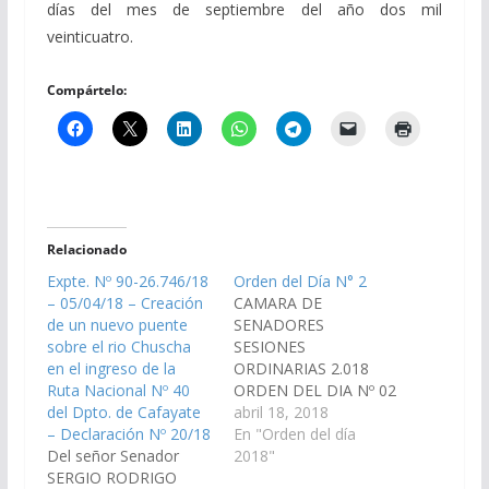
días del mes de septiembre del año dos mil
veinticuatro.
Compártelo:
Relacionado
Expte. Nº 90-26.746/18
Orden del Día N° 2
– 05/04/18 – Creación
CAMARA DE
de un nuevo puente
SENADORES
sobre el rio Chuscha
SESIONES
en el ingreso de la
ORDINARIAS 2.018
Ruta Nacional Nº 40
ORDEN DEL DIA Nº 02
del Dpto. de Cafayate
(Dictámenes de
abril 18, 2018
– Declaración Nº 20/18
Comisiones ingresados
En "Orden del día
Del señor Senador
en la sesión del día
2018"
SERGIO RODRIGO
12.04.18) S U M A R I