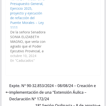
Presupuesto General,
mantenimiento de la
de un puente sobre el
Ejercicio 2025,
Ruta…
rio San Antonio, en
proyecto y ejecución
ruta Nacional…
de refacción del
Puente Morales – Ley
1111
De la señora Senadora
SONIA ELIZABETH
MAGNO, que vería con
agrado que el Poder
Ejecutivo Provincial, a
través del organismo
octubre 10, 2024
que corresponda,
En "Caducados"
arbitre los medios a fin
de que se incorpore en
el Plan de Obras
Publicas Presupuesto
General de la Provincia
Expte. Nº 90-32.853/2024 – 08/08/24 – Creación e
Ejercicio 2025,
implementación de una “Extensión Áulica –
proyecto y ejecución
de refacción del
Declaración Nº 172/24
Puente…
18° Sesión Ordinaria – 8 de agosto