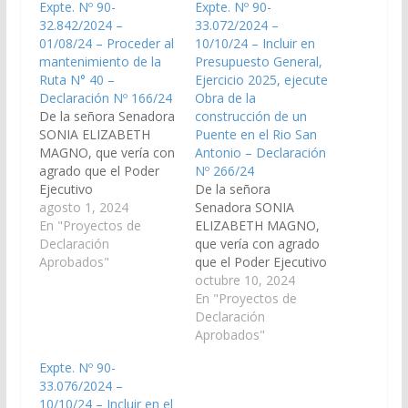
Expte. Nº 90-
Expte. Nº 90-
32.842/2024 –
33.072/2024 –
01/08/24 – Proceder al
10/10/24 – Incluir en
mantenimiento de la
Presupuesto General,
Ruta N° 40 –
Ejercicio 2025, ejecute
Declaración Nº 166/24
Obra de la
De la señora Senadora
construcción de un
SONIA ELIZABETH
Puente en el Rio San
MAGNO, que vería con
Antonio – Declaración
agrado que el Poder
Nº 266/24
Ejecutivo
De la señora
Provincial,junto a los
agosto 1, 2024
Senadora SONIA
señores legisladores
En "Proyectos de
ELIZABETH MAGNO,
Nacionales por la
Declaración
que vería con agrado
provincia de Salta
Aprobados"
que el Poder Ejecutivo
realice las gestiones
Provincial, junto a los
octubre 10, 2024
necesarias ante la
señores Legisladores
En "Proyectos de
Dirección de Vialidad
por la provincia de
Declaración
Nacional y su
Salta realicen las
Aprobados"
delegación
gestiones necesarias
Expte. Nº 90-
correspondiente -
ante la Dirección de
33.076/2024 –
distrito 5º- pata la
Vialidad de Nacional,
10/10/24 – Incluir en el
reparación y
para la construcción