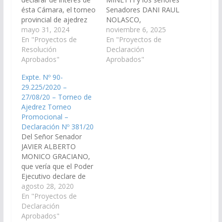
ésta Cámara, el torneo
Senadores DANI RAUL
provincial de ajedrez
NOLASCO,
"Martin Miguel de
mayo 31, 2024
LEOPOLDO ARSENIO
noviembre 6, 2025
Güemes", organizado
En "Proyectos de
SALVA, HECTOR
En "Proyectos de
por la Asociación de
Resolución
MIGUEL CALABRO,
Declaración
Estudios
Aprobados"
GONZALO CARO
Aprobados"
Ajedrecísticos, a
DAVALOS, ENRIQUE
Expte. Nº 90-
llevarse a cabo los días
ANTONIO CORNEJO
29.225/2020 –
17 y 18 de junio en el
SARAVIA, que vería con
27/08/20 – Torneo de
municipio de San
agrado que el Poder
Ajedrez Torneo
Lorenzo. (Expte. Nº 90-
Ejecutivo declare de
Promocional –
32.717/2024).
interés provincial el "4°
Declaración Nº 381/20
Resolución Nº…
Circuito Minero de
Del Señor Senador
Ajedrez", organizado
JAVIER ALBERTO
por la Cámara
MONICO GRACIANO,
Argentina…
que vería que el Poder
Ejecutivo declare de
interés Provincial, el
agosto 28, 2020
torneo de ajedrez
En "Proyectos de
Torneo Promocional
Declaración
Internacional
Aprobados"