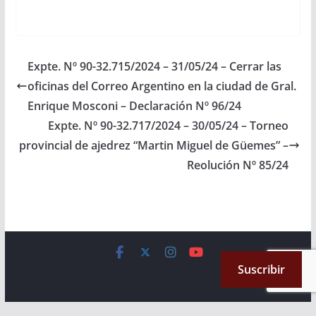
Homenaje al MF Aníbal
Aparicio que se
realizará el 12 de
septiembre en la
ciudad de Salta,
Expte. Nº 90-32.715/2024 – 31/05/24 – Cerrar las
organizado por la
oficinas del Correo Argentino en la ciudad de Gral.
Escuela de Ajedrez
Anibal Aparicio de…
Enrique Mosconi – Declaración Nº 96/24
Expte. Nº 90-32.717/2024 – 30/05/24 – Torneo
provincial de ajedrez “Martin Miguel de Güemes” –
Reolución Nº 85/24
Copyright © 2026
Cámara de Senadores
. All rights reserved.
Suscribir
Theme:
ColorMag
by ThemeGrill. Powered by
WordPress
.