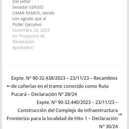
Del señor
Senador SERGIO
OMAR RAMOS, viendo
con agrado que el
Poder Ejecutivo
Provincial, a través de
noviembre 23, 2023
COSAYSA (Compañía
En "Proyectos de
de Salta de Agua y
Declaración
Saneamiento S.A.),
Aprobados"
disponga las medidas y
recursos necesarios
para la
implementación del
¨Programa Atlas¨ en
Expte. Nº 90-32.438/2023 – 23/11/23 – Recambios
la Quebrada del Toro,
de cañerías en el tramo conocido como Ruta
municipio Campo
Quijano,
Pucará – Declaración Nº 28/24
departamento Rosario
Expte. Nº 90-32.440/2023 – 23/11/23 –
de Lerma. (Expte.…
Construcción del Complejo de Infraestructura
Fronterizo para la localidad de Hito 1 – Declaración
Nº 30/24