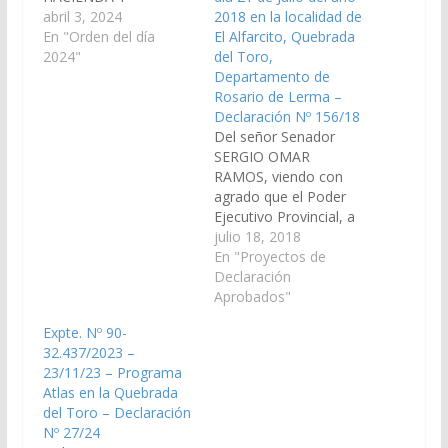
PRESUPUESTO, ha
abril 3, 2024
2018 en la localidad de
considerado el
En "Orden del día
El Alfarcito, Quebrada
Decreto de Necesidad
2024"
del Toro,
y Urgencia N° 129/24,
Departamento de
por el cual se
Rosario de Lerma –
establece el
Declaración Nº 156/18
arancelamiento para el
Del señor Senador
acceso a la atención
SERGIO OMAR
sanitaria en el sistema
RAMOS, viendo con
de salud publico
agrado que el Poder
provincial a los
Ejecutivo Provincial, a
extranjeros que lo
través del Ministerio de
julio 18, 2018
requieran;…
Cultura, Turismo y
En "Proyectos de
Deportes, arbitre los
Declaración
medios necesarios
Aprobados"
para que se declare de
Expte. Nº 90-
interés provincial y
32.437/2023 –
cultural la octava
23/11/23 – Programa
edición de la Fiesta y
Atlas en la Quebrada
Feria de la Papa
del Toro – Declaración
Andina, a realizarse…
Nº 27/24