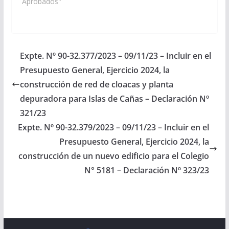
que correspondan,
Aprobados"
arbitren los medios
necesarios a fin de que
se incorpore en el Plan
de Obras Publicas,
Presupuesto General
Expte. Nº 90-32.377/2023 – 09/11/23 – Incluir en el
de la Provincia
Presupuesto General, Ejercicio 2024, la
Ejercicio 2021, la…
construcción de red de cloacas y planta
depuradora para Islas de Cañas – Declaración Nº
321/23
Expte. Nº 90-32.379/2023 – 09/11/23 – Incluir en el
Presupuesto General, Ejercicio 2024, la
construcción de un nuevo edificio para el Colegio
N° 5181 – Declaración Nº 323/23