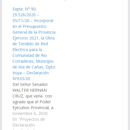
Ejercicio 2023, la obra
arbitren las medidas
Expte. N° 90-
de tendido de red
necesarias a fin de que
29.526/2020 –
eléctrica en la
se incorpore en el Plan
05/11/20 – Incorporar
comunidad de
de Obras Públicas
en el Presupuesto
Cortaderas,
Presupuesto General
General de la Provincia
Municipio…
de la Provincia,
Ejercicio 2021, la Obra
Ejercicio 2022, la…
de Tendido de Red
Electrica para la
Comunidad de Rio
Cortaderas, Municipio
de Isla de Cañas, Dpto.
Iruya – Declaración
Nº633/20
Del Señor Senador
WALTER HERNAN
CRUZ, que vería con
agrado que el Poder
Ejecutivo Provincial, a
través del Ministerio de
noviembre 6, 2020
Infraestructura y
En "Proyectos de
demás Organismos
Declaración