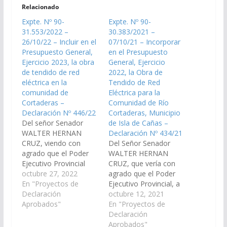
Relacionado
Expte. Nº 90-
Expte. Nº 90-
31.553/2022 –
30.383/2021 –
26/10/22 – Incluir en el
07/10/21 – Incorporar
Presupuesto General,
en el Presupuesto
Ejercicio 2023, la obra
General, Ejercicio
de tendido de red
2022, la Obra de
eléctrica en la
Tendido de Red
comunidad de
Eléctrica para la
Cortaderas –
Comunidad de Río
Declaración Nº 446/22
Cortaderas, Municipio
Del señor Senador
de Isla de Cañas –
WALTER HERNAN
Declaración Nº 434/21
CRUZ, viendo con
Del Señor Senador
agrado que el Poder
WALTER HERNAN
Ejecutivo Provincial
CRUZ, que vería con
arbitre los medios
octubre 27, 2022
agrado que el Poder
necesarios a fin de que
En "Proyectos de
Ejecutivo Provincial, a
se incorpore en el Plan
Declaración
través del Ministerio de
octubre 12, 2021
de Obras Públicas
Aprobados"
Infraestructura, y
En "Proyectos de
Presupuesto General
demás organismos
Declaración
de la Provincia
que correspondan,
Aprobados"