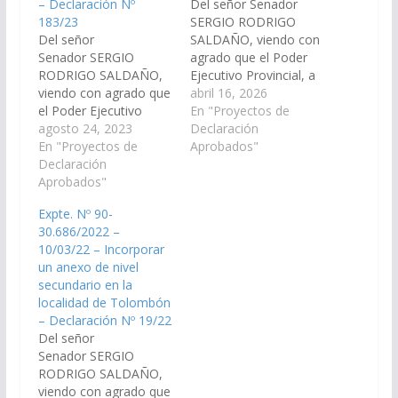
– Declaración Nº
Del señor Senador
183/23
SERGIO RODRIGO
Del señor
SALDAÑO, viendo con
Senador SERGIO
agrado que el Poder
RODRIGO SALDAÑO,
Ejecutivo Provincial, a
viendo con agrado que
través del Ministerio de
abril 16, 2026
el Poder Ejecutivo
Infraestructura,
En "Proyectos de
Provincial, a través del
agosto 24, 2023
gestione la
Declaración
Ministerio de
En "Proyectos de
construcción de
Aprobados"
Infraestructura, incluya
Declaración
viviendas en la
en el Presupuesto
Aprobados"
Localidad de
General de la
Tolombon del
Expte. Nº 90-
Provincia, Ejercicio
Departamento
30.686/2022 –
2024, la construcción
Cafayate. (Expte. N°
10/03/22 – Incorporar
de viviendas en la
90-34.211/2026, a la
un anexo de nivel
localidad de
Comisión de Obras
secundario en la
Tolombon,
Públicas e Industria).
localidad de Tolombón
departamento
Declaración N° 74/26
– Declaración Nº 19/22
Cafayate. (Expte. Nº
Aprobado, el
Del señor
90-32.133/2023, a la
28/05/2026.…
Senador SERGIO
Comisión de Obras
RODRIGO SALDAÑO,
Públicas e…
viendo con agrado que