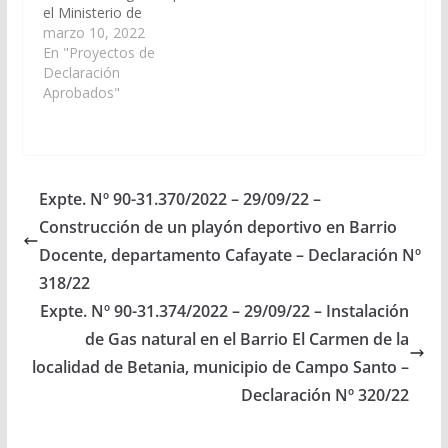
el Ministerio de
Educación, Cultura,
marzo 10, 2022
Ciencia y Tecnología,
En "Proyectos de
disponga la apertura
Declaración
de un Anexo de nivel
Aprobados"
secundario, con la
modalidad acorde a las
necesidades de la
zona, en la localidad
de Tolombón,
Expte. Nº 90-31.370/2022 – 29/09/22 –
departamento
Construcción de un playón deportivo en Barrio
Cafayate. (Expte. Nº
90-30.686/2022, a la
Docente, departamento Cafayate – Declaración Nº
Comisión de…
318/22
Expte. Nº 90-31.374/2022 – 29/09/22 – Instalación
de Gas natural en el Barrio El Carmen de la
localidad de Betania, municipio de Campo Santo –
Declaración Nº 320/22