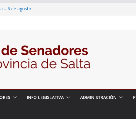
ia – 6 de agosto
en un proyecto de ley para proteger a los
eracoso y la violencia en las redes
7/2026 – 06/08/26 – Fiesta patronal San
6/2026 – 06/08/26 – Créase el Ente Salteño
ntrol Vegetal
ORES
INFO LEGISLATIVA
ADMINISTRACIÓN
P