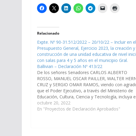
Relacionado
Expte. Nº 90-31.512/2022 – 20/10/22 – Incluir en e
Presupuesto General, Ejercicio 2023, la creación y
construcción de una unidad educativa de nivel inici
con salas para 4 y 5 años en el municipio Gral.
Ballivian – Declaración Nº 413/22
De los señores Senadores CARLOS ALBERTO
ROSSO, MANUEL OSCAR PAILLER, WALTER HER
CRUZ y SERGIO OMAR RAMOS, viendo con agrad
que el Poder Ejecutivo, a través del Ministerio de
Educación, Cultura, Ciencia y Tecnología, incluya e
anteproyecto de Ley del Presupuesto General de l
octubre 20, 2022
Provincia, Ejercicio 2023, la creación y…
En "Proyectos de Declaración Aprobados"