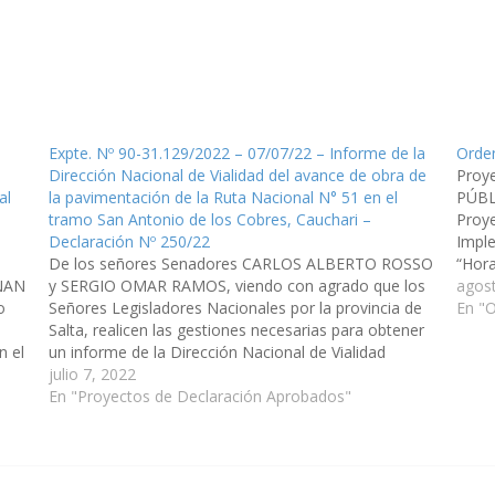
l
Expte. Nº 90-31.129/2022 – 07/07/22 – Informe de la
Orden
Dirección Nacional de Vialidad del avance de obra de
Proy
al
la pavimentación de la Ruta Nacional N° 51 en el
PÚBL
tramo San Antonio de los Cobres, Cauchari –
Proye
Declaración Nº 250/22
Imple
De los señores Senadores CARLOS ALBERTO ROSSO
“Hora
NAN
y SERGIO OMAR RAMOS, viendo con agrado que los
a una
agos
o
Señores Legisladores Nacionales por la provincia de
En "O
Salta, realicen las gestiones necesarias para obtener
n el
un informe de la Dirección Nacional de Vialidad
a
acerca del estadoo de situación y avances de la obra
julio 7, 2022
de la…
En "Proyectos de Declaración Aprobados"