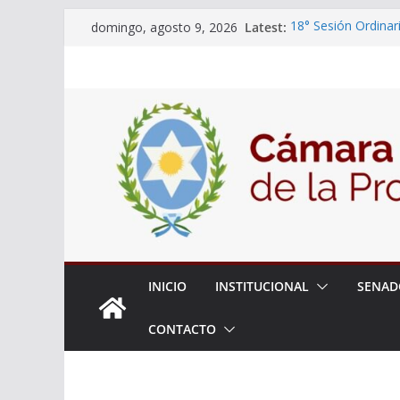
Skip
Latest:
18° Sesión Ordinar
domingo, agosto 9, 2026
to
30/07/2026
El Senado trabaja 
content
estudiantes del cib
Expte. N° 90-34.51
Roque
Expte. Nº 90-34.51
de Protección y Co
INICIO
INSTITUCIONAL
SENAD
CONTACTO