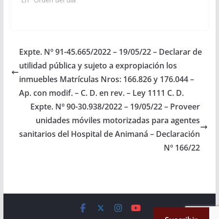
en el departamento de
en el Departamento de
CARLOS NICOLÁS
San Carlos.…
San Carlos.…
AMPUERO por el cual
se crea el “Programa
de Salud Rural, Zonas
desfavorables y Áreas
Expte. Nº 91-45.665/2022 – 19/05/22 – Declarar de
de Frontera”
utilidad pública y sujeto a expropiación los
(PROSAR); en la órbita
del Ministerio de Salud
inmuebles Matrículas Nros: 166.826 y 176.044 –
Pública de…
Ap. con modif. – C. D. en rev. – Ley 1111 C. D.
Expte. Nº 90-30.938/2022 – 19/05/22 – Proveer
unidades móviles motorizadas para agentes
sanitarios del Hospital de Animaná – Declaración
Nº 166/22