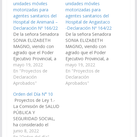
unidades móviles
unidades móviles
motorizadas para
motorizadas para
agentes sanitarios del
agentes sanitarios del
Hospital de Animaná –
Hospital de Angastaco
Declaración Nº 166/22
-Declaración Nº 164/22
De la señora Senadora
De la señora Senadora
SONIA ELIZABETH
SONIA ELIZABETH
MAGNO, viendo con
MAGNO, viendo con
agrado que el Poder
agrado que el Poder
Ejecutivo Provincial, a
Ejecutivo Provincial, a
través de los
mayo 19, 2022
través de los
mayo 19, 2022
organismos
En "Proyectos de
organismos
En "Proyectos de
correspondientes,
Declaración
correspondientes
Declaración
proceda a la
Aprobados"
proceda a la
Aprobados"
adquisición y entrega
adquisisión y entrega
Orden del Día N° 10
de unidades móviles
de unidades móviles
Proyectos de Ley 1.-
motorizadas
motorizadas
La Comisión de SALUD
destinadas a los
destinadas a los
PÚBLICA Y
agentes sanitarios del
agentes sanitarios del
SEGURIDAD SOCIAL,
área operativa
area operativa
ha considerado el
correspondiente al
correspondiente al
Proyecto de Ley del
junio 8, 2022
Hospital de Animaná,
Hospital de Angastaco,
señor Senador
En "Orden del día"