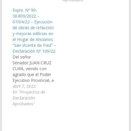
ESTEBAN D´ANDREA
para reemplazoar y
Expte. Nº 90-
CORNEJO, JORGE
reparar todas las
30.809/2022 –
MARIO EMILIANO
ventanas de vidrio por
07/04/22 – Ejecución
DURAND y JORGE
placas de
de obras de refacción
PABLO SOTO,
policarbonato, en la
y mejoras edilicias en
declarando su respaldo
Escuela N° 4616 ” La
el Hogar de Ancianos
al pedido que realizó
Trinidad” ubicada en la
“San Vicente de Paul” –
nuestra Provincia y las
localidad…
Declaración Nº 109/22
demás Provincias…
Del señor
Senador JUAN CRUZ
CURÁ, viendo con
agrado que el Poder
Ejecutivo Provincial, a
través del Ministerio de
abril 7, 2022
Desarrollo Social y de
En "Proyectos de
los organismos que
Declaración
correspondan,
Aprobados"
disponga las medidas
necesarias para la
ejecución de obras de
refacción y mejoras