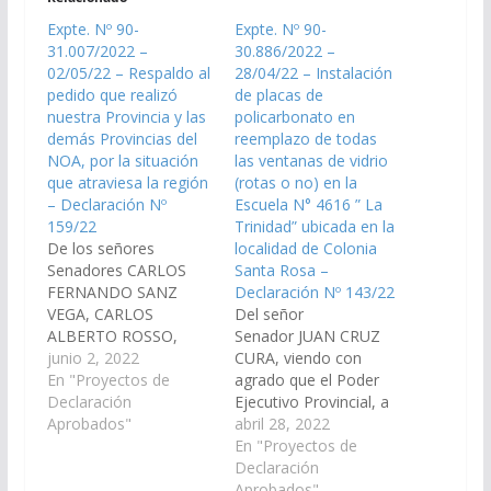
Expte. Nº 90-
Expte. Nº 90-
31.007/2022 –
30.886/2022 –
02/05/22 – Respaldo al
28/04/22 – Instalación
pedido que realizó
de placas de
nuestra Provincia y las
policarbonato en
demás Provincias del
reemplazo de todas
NOA, por la situación
las ventanas de vidrio
que atraviesa la región
(rotas o no) en la
– Declaración Nº
Escuela N° 4616 ” La
159/22
Trinidad” ubicada en la
De los señores
localidad de Colonia
Senadores CARLOS
Santa Rosa –
FERNANDO SANZ
Declaración Nº 143/22
VEGA, CARLOS
Del señor
ALBERTO ROSSO,
Senador JUAN CRUZ
CARLOS NICOLAS
junio 2, 2022
CURA, viendo con
AMPUERO, SERGIO
En "Proyectos de
agrado que el Poder
OMAR RAMOS, JUAN
Declaración
Ejecutivo Provincial, a
CRUZ CURÁ, MASHUR
Aprobados"
través del organismo
abril 28, 2022
LAPAD, MARCELO
que corresponda,
En "Proyectos de
DURVAL GARCÍA,
disponga las medidas y
Declaración
DANI RAUL NOLASCO,
recursos necesarios
Aprobados"