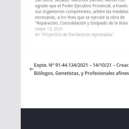
agrado que el Poder Ejecutivo Provincial, a través
sus organismos competentes, arbitre las medidas
necesarias, a los fines que se ejecute la obra de
“Reparación, Consolidación y Enripiado de la Ruta
Provincial Secundaria Nº 147 en el tramo de 70 K
mayo 13, 2021
desde la localidad…
En "Proyectos de Declaración Aprobados"
Expte. Nº 91-44.134/2021 – 14/10/21 – Creac
Biólogos, Genetistas, y Profesionales afines
Copyright © 2026
Cámara de Senadores
. All rights r
Theme:
ColorMag
by ThemeGrill. Powered by
WordPr