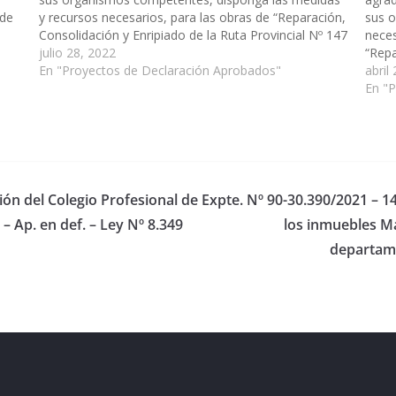
 de
y recursos necesarios, para las obras de “Reparación,
sus o
Consolidación y Enripiado de la Ruta Provincial Nº 147
neces
en el tramo de 70 Km desde la localidad de Victoria
julio 28, 2022
“Repa
pasando…
En "Proyectos de Declaración Aprobados"
Provi
abril
m
desd
En "
ión del Colegio Profesional de
Expte. Nº 90-30.390/2021 – 1
 – Ap. en def. – Ley Nº 8.349
los inmuebles Ma
departame
eserved.
ess
.