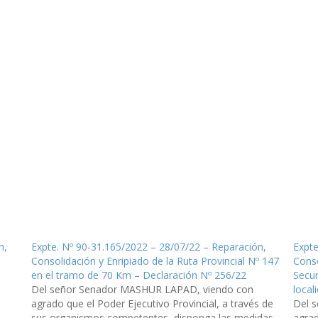
n,
Expte. Nº 90-31.165/2022 – 28/07/22 – Reparación,
Expte
Consolidación y Enripiado de la Ruta Provincial Nº 147
Conso
en el tramo de 70 Km – Declaración Nº 256/22
Secun
Del señor Senador MASHUR LAPAD, viendo con
local
agrado que el Poder Ejecutivo Provincial, a través de
Del 
sus organismos competentes, disponga las medidas
agrad