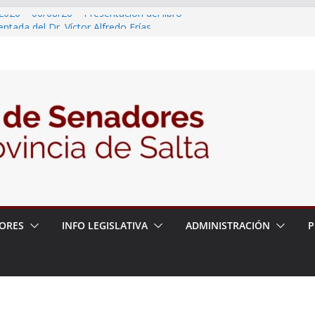
2026 – 06/08/26 – Presentación del libro
tada del Dr. Víctor Alfredo Frías
2026 – 06/08/26 – Fiesta patronal San
2026 – 06/08/26 – Créase el Ente Salteño
rol Vegetal
 – 6 de agosto
2026 – 06/08/26 – Primera Edición de
ación Secundaria, Puente de Unión
ORES
INFO LEGISLATIVA
ADMINISTRACIÓN
P