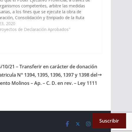
rganismos competentes, arbitre las medidas
arias, a los fines que se ejecute la obra de
ración, Consolidación y Enripiado de la Ruta
ncial Secundaria Nº 147 en el tramo de 70 Km
 23, 2020
e la…
Proyectos de Declaración Aprobados"
4/10/21 – Transferir en carácter de donación
tricula N° 1394, 1395, 1396, 1397 y 1398 del
nto Molinos – Ap. – C. D. en rev. – Ley 1111
Suscribir