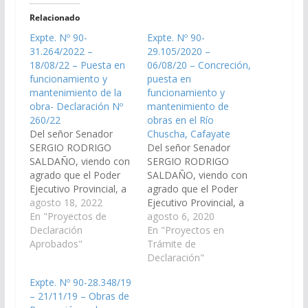
Relacionado
Expte. Nº 90-
Expte. Nº 90-
31.264/2022 –
29.105/2020 –
18/08/22 – Puesta en
06/08/20 – Concreción,
funcionamiento y
puesta en
mantenimiento de la
funcionamiento y
obra- Declaración Nº
mantenimiento de
260/22
obras en el Río
Del señor Senador
Chuscha, Cafayate
SERGIO RODRIGO
Del señor Senador
SALDAÑO, viendo con
SERGIO RODRIGO
agrado que el Poder
SALDAÑO, viendo con
Ejecutivo Provincial, a
agrado que el Poder
través del Ministerio de
agosto 18, 2022
Ejecutivo Provincial, a
Infraestructura se
En "Proyectos de
través del Ministerio de
agosto 6, 2020
realicen las gestiones
Declaración
Infraestructura se
En "Proyectos en
necesarias para la
Aprobados"
realicen las gestiones
Trámite de
concreción, puesta en
necesarias para la
Declaración"
funcionamiento y
concreción, puesta en
Expte. Nº 90-28.348/19
mantenimiento de la
funcionamiento y
– 21/11/19 – Obras de
obra: a)sistema de
mantenimiento de la