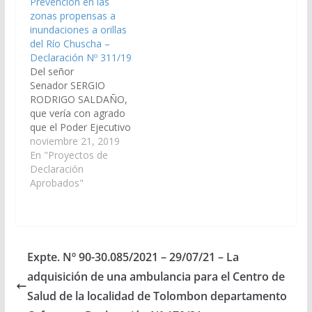
Prevención en las
mangueras en
obra: a) sistema de
zonas propensas a
Quebrada Onda,
mangueras en
inundaciones a orillas
ubicada en la Cuenca
Quebrada Onda,
del Río Chuscha –
alta del Rio Chuscha;…
ubicada en la Cuenca
Declaración Nº 311/19
Alta del Rio…
Del señor
Senador SERGIO
RODRIGO SALDAÑO,
que vería con agrado
que el Poder Ejecutivo
Provincial, realice las
noviembre 21, 2019
gestiones necesarias
En "Proyectos de
para que en el marco
Declaración
del Plan de Mínima de
Aprobados"
Defensas y
Encauzamiento de
Ríos, se agreguen
obras de prevención
en las zonas
Expte. Nº 90-30.085/2021 – 29/07/21 – La
propensas a
adquisición de una ambulancia para el Centro de
inundaciones a orillas
del Río Chuscha.
Salud de la localidad de Tolombon departamento
(Expte.…