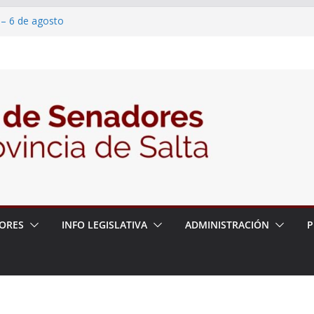
 – 6 de agosto
 un proyecto de ley para proteger a los
acoso y la violencia en las redes
2026 – 06/08/26 – Fiesta patronal San
2026 – 06/08/26 – Créase el Ente Salteño
rol Vegetal
ORES
INFO LEGISLATIVA
ADMINISTRACIÓN
P