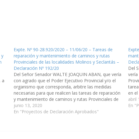
Expte. Nº 90-28.920/2020 – 11/06/20 – Tareas de
Expte
 y
reparación y mantenimiento de caminos y rutas
mante
n
Provinciales de las localidades Molinos y Seclantás –
Decla
Declaración Nº 192/20
Del 
Del Señor Senador WALTE JOAQUIN ABAN, que vería
vería
, a
con agrado que el Poder Ejecutivo Provincial y/o el
Provi
organismo que corresponda, arbitre las medidas
tarea
necesarias para que realicen las tareas de reparación
en el
y mantenimiento de caminos y rutas Provinciales de
a Lu
abril
las localidades Molinos y Seclantás, Departamento
junio 13, 2020
En "
0-…
de Molinos. (Expte. Nº 90-28.920/2020,…
En "Proyectos de Declaración Aprobados"