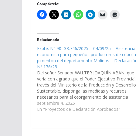
Compártelo:
Relacionado
Expte. N° 90- 33.746/2025 – 04/09/25 – Asistencia
económica para pequeños productores de cebolla
pimentón del departamento Molinos – Declaració
N° 176/25
Del señor Senador WALTER JOAQUÍN ABAN, que
vería con agrado que el Poder Ejecutivo Provincial
través del Ministerio de la Producción y Desarrollo
Sustentable, disponga las medidas y recursos
necesarios para el otorgamiento de asistencia
económica a pequeños productores de cebolla y
septiembre 4, 2025
pimentón del departamento Molinos. (Expte. N° 9
En "Proyectos de Declaración Aprobados"