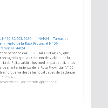
. Nº 90-32.605/2024 – 11/04/24 – Tareas de
nimiento de la Ruta Provincial N° 56 –
ración Nº 44/24
Señor Senador WALTER JOAQUIN ABAN, que
 con agrado que la Dirección de Vialidad de la
ncia de Salta, arbitre los medios para realizar las
s de mantenimiento de la Ruta Provincial N° 56,
 tramo que va desde las localidades de Seclantas
racatao, del departamento Molinos.…
 12, 2024
Proyectos de Declaración Aprobados"