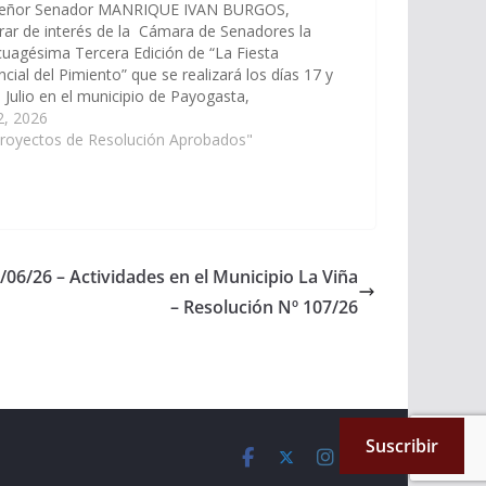
señor Senador MANRIQUE IVAN BURGOS,
rar de interés de la Cámara de Senadores la
uagésima Tercera Edición de “La Fiesta
ncial del Pimiento” que se realizará los días 17 y
 Julio en el municipio de Payogasta,
tamento Cachi. (Expte. Nº 90-34.441/2026, a la
 2, 2026
ión de Educación, Cultura, Ciencia…
Proyectos de Resolución Aprobados"
/06/26 – Actividades en el Municipio La Viña
– Resolución Nº 107/26
Suscribir