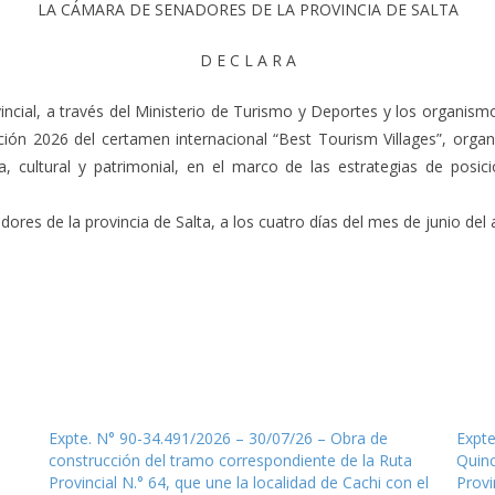
LA CÁMARA DE SENADORES DE LA PROVINCIA DE SALTA
D E C L A R A
ncial, a través del Ministerio de Turismo y Deportes y los organism
edición 2026 del certamen internacional “Best Tourism Villages”, or
a, cultural y patrimonial, en el marco de las estrategias de posic
res de la provincia de Salta, a los cuatro días del mes de junio del a
Expte. N° 90-34.491/2026 – 30/07/26 – Obra de
Expte
construcción del tramo correspondiente de la Ruta
Quinc
Provincial N.° 64, que une la localidad de Cachi con el
Provi