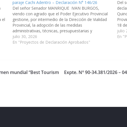
paraje Cachi Adentro – Declaración N° 146/26
Del 
a
Del señor Senador MANRIQUE IVAN BURGOS,
decla
viendo con agrado que el Poder Ejecutivo Provincial
Quinc
 el
gestione, por intermedio de la Dirección de Vialidad
Provi
Provincial, la adopción de las medidas
18 de
administrativas, técnicas, presupuestarias y
Depar
julio
).
operativas necesarias para la ejecución de la obra de
julio 30, 2026
Comis
En "
construcción del tramo correspondiente de la Ruta
En "Proyectos de Declaración Aprobados"
Provincial N.°…
tamen mundial “Best Tourism
Expte. Nº 90-34.381/2026 – 04
eserved.
ess
.