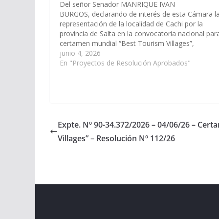
Del señor Senador MANRIQUE IVAN
BURGOS, declarando de interés de esta Cámara l
representación de la localidad de Cachi por la
provincia de Salta en la convocatoria nacional para
certamen mundial “Best Tourism Villages”,
organizado por ONU Turismo. (Expte. Nº 90-
junio 4, 2026
34.372/2026, a la Comisión de Turismo y Deportes
En "Proyectos de Resolución Aprobados"
Resolución Nº 112/26 Aprobado,…
Expte. Nº 90-34.372/2026 – 04/06/26 – Cer
Villages” – Resolución Nº 112/26
Copyright © 2026
Cámara de Senadores
. All rights r
Theme:
ColorMag
by ThemeGrill. Powered by
WordPr