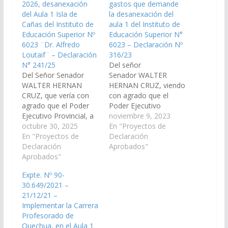
2026, desanexación
gastos que demande
del Aula 1 Isla de
la desanexación del
Cañas del Instituto de
aula 1 del Instituto de
Educación Superior Nº
Educación Superior N°
6023 ¨Dr. Alfredo
6023 – Declaración Nº
Loutaif¨ – Declaración
316/23
N° 241/25
Del señor
Del Señor Senador
Senador WALTER
WALTER HERNAN
HERNAN CRUZ, viendo
CRUZ, que vería con
con agrado que el
agrado que el Poder
Poder Ejecutivo
Ejecutivo Provincial, a
Provincial, a través del
noviembre 9, 2023
través del Ministerio de
octubre 30, 2025
Ministerio de
En "Proyectos de
Educación, Cultura,
En "Proyectos de
Educación, Cultura,
Declaración
Ciencia y Tecnología, y
Declaración
Ciencia y Tecnología,
Aprobados"
demás Organismos
Aprobados"
de Infraestructura y
que correspondan,
demás organismos
Expte. Nº 90-
arbitre los medios a fin
que correspondan,
30.649/2021 –
de que se incorpore en
arbitren los medios
21/12/21 –
el Presupuesto General
necesarios a fin de que
Implementar la Carrera
de la Provincia
se incorpore en el
Profesorado de
Ejercicio 2026, los
Presupuesto General
Quechua, en el Aula 1
gastos…
de la Provincia,