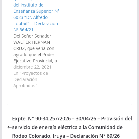
del Instituto de
Ejercicio 2.024, los…
Enseñanza Superior N°
6023 “Dr. Alfredo
Loutaif” – Declaración
Nº 564/21
Del Señor Senador
WALTER HERNAN
CRUZ, que vería con
agrado que el Poder
Ejecutivo Provincial, a
través del Ministerio de
diciembre 22, 2021
Educación, Cultura,
En "Proyectos de
Ciencia y Tecnología,
Declaración
su Dirección de
Aprobados"
Educación Superior, la
Coordinación de
Educación Rural y
Educación Intercultural
Bilingüe y demás
Expte. N° 90-34.257/2026 – 30/04/26 – Provisión del
Organismos
servicio de energía eléctrica a la Comunidad de
competentes, arbitren
los medios que
Rodeo Colorado, Iruya – Declaración N° 69/26