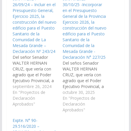
26/09/24 – Incluir en el
30/10/25 -Incorporar
Presupuesto General,
en el Presupuesto
Ejercicio 2025, la
General de la Provincia
construcción del nuevo
Ejercicio 2026, la
edificio para el Puesto
construcción del nuevo
Sanitario de la
edificio para el Puesto
Comunidad de La
Sanitario de la
Mesada Grande –
Comunidad de la
Declaración Nº 243/24
Mesada Grande -
Del señor Senador
Declaración N° 227/25
WALTER HERNAN
Del seños Senador
CRUZ, que vería con
WALTER HERNAN
agrado que el Poder
CRUZ, que vería con
Ejecutivo Provincial, a
agrado que el Poder
través del Ministerio de
septiembre 26, 2024
Ejecutivo Provincial, a
Infraestructura, del
En "Proyectos de
través del Ministerio de
octubre 30, 2025
Ministerio Educación,
Declaración
Salud Pública, de
En "Proyectos de
Cultura, Ciencia y
Aprobados"
Infraestructura y
Declaración
Tecnología y de los
demas Organismos
Aprobados"
Organismos
que correspondan,
Expte. N° 90-
competentes que
arbitren los medios
29.516/2020 –
correspondan,
necesarios a fin de que