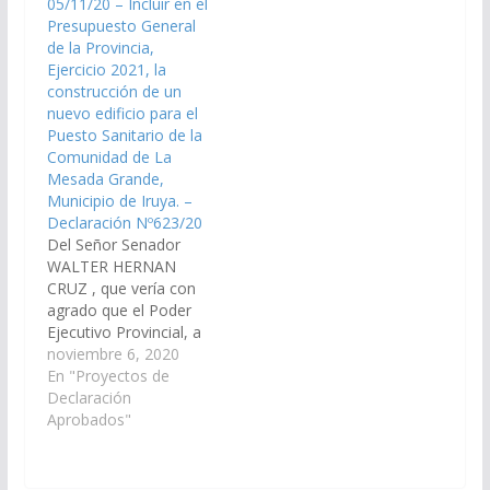
05/11/20 – Incluir en el
disponga las medidas
se incorpore en el Plan
Presupuesto General
necesarias para que se
de Obras Públicas
de la Provincia,
incluya en el Plan de
Presupuesto General
Ejercicio 2021, la
Trabajos Públicos del
de la Provincia…
construcción de un
Presupuesto…
nuevo edificio para el
Puesto Sanitario de la
Comunidad de La
Mesada Grande,
Municipio de Iruya. –
Declaración Nº623/20
Del Señor Senador
WALTER HERNAN
CRUZ , que vería con
agrado que el Poder
Ejecutivo Provincial, a
través del Ministerio de
noviembre 6, 2020
Salud Publica y demás
En "Proyectos de
Organismos que
Declaración
correspondan , que
Aprobados"
arbitren los medios
necesarios a fin de que
se incorpore en el Plan