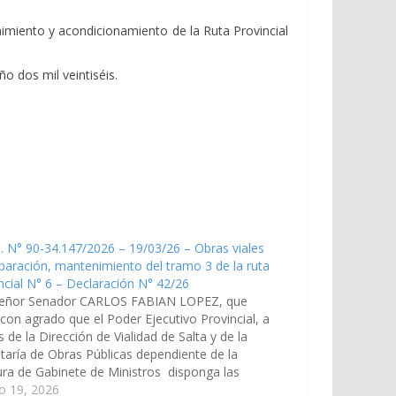
nimiento y acondicionamiento de la Ruta Provincial
o dos mil veintiséis.
. N° 90-34.147/2026 – 19/03/26 – Obras viales
paración, mantenimiento del tramo 3 de la ruta
ncial N° 6 – Declaración N° 42/26
señor Senador CARLOS FABIAN LOPEZ, que
 con agrado que el Poder Ejecutivo Provincial, a
s de la Dirección de Vialidad de Salta y de la
taría de Obras Públicas dependiente de la
ura de Gabinete de Ministros disponga las
as y recursos necesarios para las obras viales
o 19, 2026