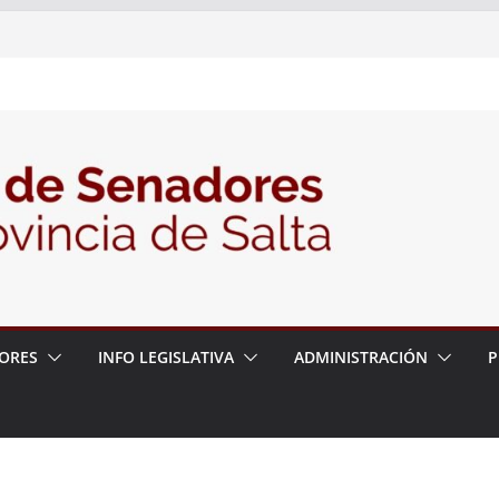
nte la Audiencia Pública para escuchar a
as postulaciones a la Auditoría General
política de seguridad provincial y propuso
trabajo con la Justicia
N° 27/26
ORES
INFO LEGISLATIVA
ADMINISTRACIÓN
P