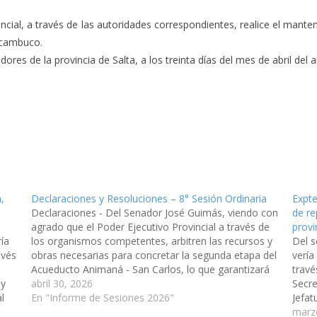
ncial, a través de las autoridades correspondientes, realice el mante
Acambuco.
es de la provincia de Salta, a los treinta días del mes de abril del añ
,
Declaraciones y Resoluciones – 8° Sesión Ordinaria
Expte
Declaraciones - Del Senador José Guimás, viendo con
de re
agrado que el Poder Ejecutivo Provincial a través de
provi
ía
los organismos competentes, arbitren las recursos y
Del 
avés
obras necesarias para concretar la segunda etapa del
vería
Acueducto Animaná - San Carlos, lo que garantizará
travé
 y
la provisión de agua potable a más de diez mil…
abril 30, 2026
Secre
l
En "Informe de Sesiones 2026"
Jefat
es
medid
marz