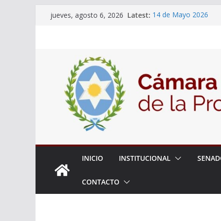
Skip
Latest:
14 de Mayo 2026
jueves, agosto 6, 2026
to
El Senado llevó adela
la ciudadanía sobre l
content
06 de Agosto 2026
El Senado analizó la 
articular una mesa de 
Adjudicacion Simple 
INICIO
INSTITUCIONAL
SENAD
CONTACTO