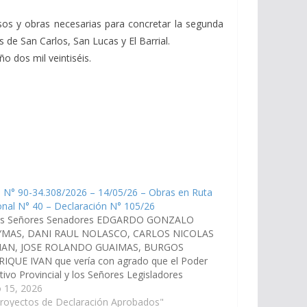
rsos y obras necesarias para concretar la segunda
 de San Carlos, San Lucas y El Barrial.
o dos mil veintiséis.
 N° 90-34.308/2026 – 14/05/26 – Obras en Ruta
nal N° 40 – Declaración N° 105/26
os Señores Senadores EDGARDO GONZALO
MAS, DANI RAUL NOLASCO, CARLOS NICOLAS
IAN, JOSE ROLANDO GUAIMAS, BURGOS
IQUE IVAN que vería con agrado que el Poder
tivo Provincial y los Señores Legisladores
nales por la Provincia de Salta gestionen ante
 15, 2026
utoridades de la Dirección de Vialidad Nacional(
Proyectos de Declaración Aprobados"