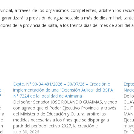
incial, a través de los organismos competentes, arbitren los recu
arantizará la provisión de agua potable a más de diez mil habitantes
es de la provincia de Salta, a los treinta días del mes de abril del añ
Expte. N° 90-34.481/2026 – 30/07/26 – Creación e
Expte
e
implementación de una “Extensión Áulica” del BSPA
Nacio
°
N° 7224 de la localidad de Animaná
De l
Del señor Senador JOSE ROLANDO GUAIMAS, viendo
GUAY
e
con agrado que el Poder Ejecutivo Provincial a través
GUIT
, a
del Ministerio de Educación y Cultura, arbitre las
MANR
re
medidas necesarias a los fines que se disponga a
Ejecu
en
partir del período lectivo 2027, la creación e
Nacio
mayo
el
implementación de una "Extensión Áulica" del BSPA
julio 30, 2026
las a
En "