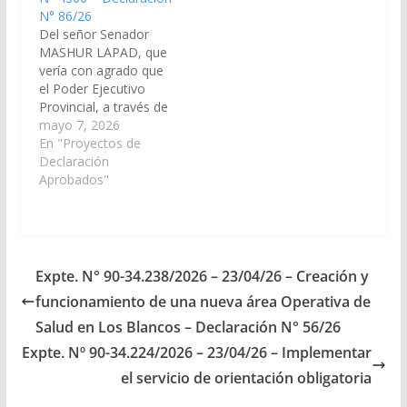
N° 86/26
Del señor Senador
MASHUR LAPAD, que
vería con agrado que
el Poder Ejecutivo
Provincial, a través de
la Secretaría de Obras
mayo 7, 2026
Públicas dependiente
En "Proyectos de
de la Jefatura de
Declaración
Gabinete de Ministros
Aprobados"
y del Ministerio de
Educación y Cultura,
disponga las medidas y
recursos necesarios,
para la obra de
Expte. N° 90-34.238/2026 – 23/04/26 – Creación y
ampliación edilicia
funcionamiento de una nueva área Operativa de
incluyendo …
Salud en Los Blancos – Declaración N° 56/26
Expte. Nº 90-34.224/2026 – 23/04/26 – Implementar
el servicio de orientación obligatoria