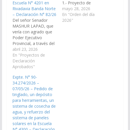
Escuela N° 4201 en
1.- Proyecto de
Rivadavia Banda Norte
Resolución de los
mayo 28, 2026
– Declaración N° 82/26
señores Senadores
En "Orden del día
Del señor Senador
ENRIQUE CORNEJO y
2026"
MASHUR LAPAD, que
MANUEL PAILLER,
vería con agrado que
declarando de interés
Poder Ejecutivo
de esta Cámara las
Provincial, a través del
actividades del Museo
Ministerio de
abril 23, 2026
étnico escolar “Dr.
Economía y Servicios
En "Proyectos de
Augusto Raúl
Públicos, de la
Declaración
Cortázar”, ubicado en
Secretaría de Obras
Aprobados"
la Institución Educativa
Públicas dependiente
del mismo nombre,
Expte. N° 90-
de la jefatura de
sito en Salta
34.274/2026 –
Gabinete de Ministros
Capital. Expte.…
07/05/26 – Pedido de
y Ministerio de
tinglado, un depósito
Educación y Cultura,
para herramientas, un
disponga las medidas
sistema de cosecha de
y recursos necesarios
agua, y refuerzo del
para la…
sistema de paneles
solares en la Escuela
N° 4300 – Declaración