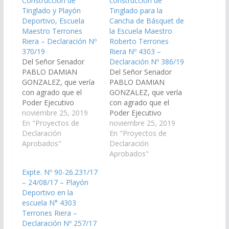
Construcción de
construcción de
Tinglado y Playón
Tinglado para la
Deportivo, Escuela
Cancha de Básquet de
Maestro Terrones
la Escuela Maestro
Riera – Declaración Nº
Roberto Terrones
370/19
Riera Nº 4303 –
Del Señor Senador
Declaración Nº 386/19
PABLO DAMIAN
Del Señor Senador
GONZALEZ, que vería
PABLO DAMIAN
con agrado que el
GONZALEZ, que vería
Poder Ejecutivo
con agrado que el
Provincial, incluya en el
noviembre 25, 2019
Poder Ejecutivo
Plan de Trabajos
En "Proyectos de
Provincial, incluya en el
noviembre 25, 2019
Públicos del
Declaración
Plan de Trabajos
En "Proyectos de
Presupuesto General
Aprobados"
Públicos del
Declaración
de la Provincia,
Presupuesto General
Aprobados"
Ejercicio 2020, la
de la Provincia,
Expte. Nº 90-26.231/17
construcción de
Ejercicio 2020, la
– 24/08/17 – Playón
Tinglado y Playón
construcción de
Deportivo en la
Deportivo de la
Tinglado para Cancha
escuela N° 4303
Escuela Maestro
de Básquet de la
Terrones Riera –
Terrones Riera, Nivel
Escuela Maestro
Declaración Nº 257/17
Inicial Nº 4093, en la
Roberto Terrones