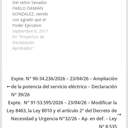
Del señor Senador
Ciudad…
Riera Nº 4303, en la
PABLO DAMIÁN
Ciudad…
GONZALEZ, viendo
con agrado que el
Poder Ejecutivo
Provincial, a través del
septiembre 6, 2017
ministerio de Hacienda
En "Proyectos de
y Finanzas del
Declaración
Gobierno de la
Aprobados"
Provincia de Salta,
incluya en el proyecto
del presupuesto 2018,
una partida
presupuestaria
Expte. N° 90-34.236/2026 – 23/04/26 – Ampliación
destinada a la
de la potencia del servicio eléctrico – Declaración
construcción de un
Playón Deportivo en la
Nº 39/26
escuela…
Expte. N° 91-53.595/2026 – 23/04/26 – Modificar la
Ley 8463, la Ley 8010 y el artículo 2° del Decreto de
Necesidad y Urgencia N°32/26 – Ap. en def. – Ley
Nº 8.535