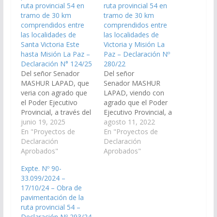
ruta provincial 54 en
ruta provincial 54 en
tramo de 30 km
tramo de 30 km
comprendidos entre
comprendidos entre
las localidades de
las localidades de
Santa Victoria Este
Victoria y Misión La
hasta Misión La Paz –
Paz – Declaración Nº
Declaración N° 124/25
280/22
Del señor Senador
Del señor
MASHUR LAPAD, que
Senador MASHUR
veria con agrado que
LAPAD, viendo con
el Poder Ejecutivo
agrado que el Poder
Provincial, a través del
Ejecutivo Provincial, a
Ministerio de
junio 19, 2025
través de los
agosto 11, 2022
Economía y Servicios
En "Proyectos de
organismos
En "Proyectos de
Públicos , del
Declaración
competentes,
Declaración
Ministerio de
Aprobados"
disponga las medidas y
Aprobados"
Infraestructura y de la
recursos necesarios
Expte. Nº 90-
Dirección de Vialidad
para la pavimentación
33.099/2024 –
de Salta, disponga las
de 30 kilómetros de la
17/10/24 – Obra de
medidas y recursos
ruta provincial Nº 54,
pavimentación de la
necesarios para la
desde Victoria hasta
ruta provincial 54 –
obra de pavimentación
Misión La Paz en el
Declaración Nº 293/24