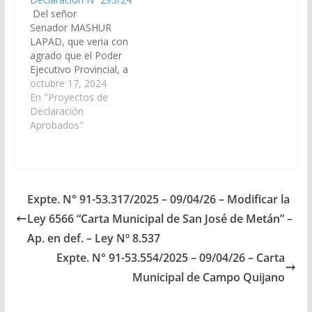
de la ruta…
municipio de Santa
Del señor
Victoria Este,
Senador MASHUR
Departamento…
LAPAD, que veria con
agrado que el Poder
Ejecutivo Provincial, a
través del Ministerio de
octubre 17, 2024
Economía y servicios
En "Proyectos de
públicos del Ministerio
Declaración
de Infraestructura y de
Aprobados"
organismos
competentes que
correspondan,
disponga las medidas
necesarias para que se
Expte. N° 91-53.317/2025 – 09/04/26 – Modificar la
incluya en el Plan de
Ley 6566 “Carta Municipal de San José de Metán” –
Trabajos Públicos del
Presupuesto General
Ap. en def. – Ley Nº 8.537
de…
Expte. N° 91-53.554/2025 – 09/04/26 – Carta
Municipal de Campo Quijano