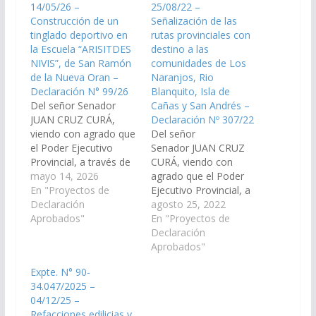
14/05/26 –
25/08/22 –
Construcción de un
Señalización de las
tinglado deportivo en
rutas provinciales con
la Escuela “ARISITDES
destino a las
NIVIS”, de San Ramón
comunidades de Los
de la Nueva Oran –
Naranjos, Rio
Declaración N° 99/26
Blanquito, Isla de
Del señor Senador
Cañas y San Andrés –
JUAN CRUZ CURÁ,
Declaración Nº 307/22
viendo con agrado que
Del señor
el Poder Ejecutivo
Senador JUAN CRUZ
Provincial, a través de
CURÁ, viendo con
la Secretaria de Obras
mayo 14, 2026
agrado que el Poder
públicas dependiente
En "Proyectos de
Ejecutivo Provincial, a
de la Jefatura de
Declaración
través de la Dirección
agosto 25, 2022
Gabinete de Ministros
Aprobados"
de Vialidad de la
En "Proyectos de
y del Ministerio de
Provincia, disponga las
Declaración
Educación y Cultura
medidas y recursos
Aprobados"
disponga los medidas
necesarios para la
Expte. N° 90-
y recursos necesarios
señalización de las
34.047/2025 –
para la construcción de
rutas provinciales con
04/12/25 –
un tinglado deportivo…
destino a las
Refacciones edilicias y