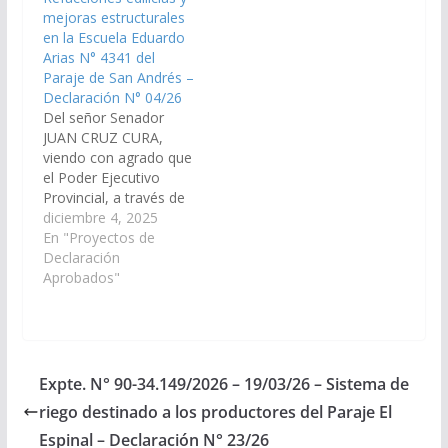
comunidades de Los
mejoras estructurales
Naranjos, Rio
en la Escuela Eduardo
Blanquito, Isla de
Arias N° 4341 del
Cañas y…
Paraje de San Andrés –
Declaración N° 04/26
Del señor Senador
JUAN CRUZ CURA,
viendo con agrado que
el Poder Ejecutivo
Provincial, a través de
los organismos
diciembre 4, 2025
competentes,
En "Proyectos de
disponga las medidas y
Declaración
recursos necesarios
Aprobados"
para la intervenc
integral edilicia de la
Escuela Eduardo Arias
N° 4341 ¨Coronel
Manuel Eduardo
Expte. N° 90-34.149/2026 – 19/03/26 – Sistema de
Arias¨incluyendo
riego destinado a los productores del Paraje El
trabajos de refacción y
mejoras estructurales
Espinal – Declaración N° 23/26