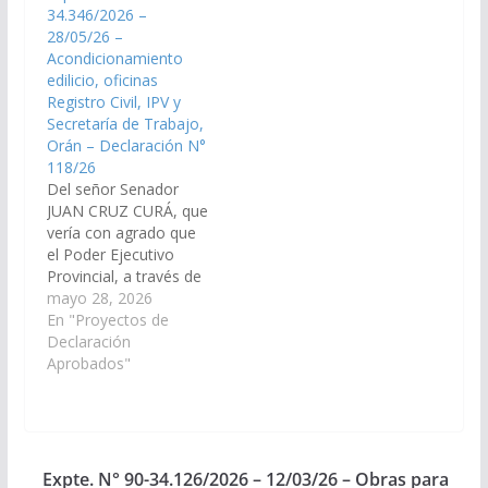
34.346/2026 –
para las obras de
28/05/26 –
ampliación, refacción y
Acondicionamiento
mejoras edilicias en el
edilicio, oficinas
edificio del sector de
Registro Civil, IPV y
Tisiología del
Secretaría de Trabajo,
Hospital…
Orán – Declaración N°
118/26
Del señor Senador
JUAN CRUZ CURÁ, que
vería con agrado que
el Poder Ejecutivo
Provincial, a través de
la Secretaria de Obras
mayo 28, 2026
Públicas e
En "Proyectos de
Infraestructura
Declaración
dependiente de la
Aprobados"
Jefatura de Gabinete
de Ministros y del
Ministerio de
Economía y Servicios
Públicos disponga las
Expte. N° 90-34.126/2026 – 12/03/26 – Obras para