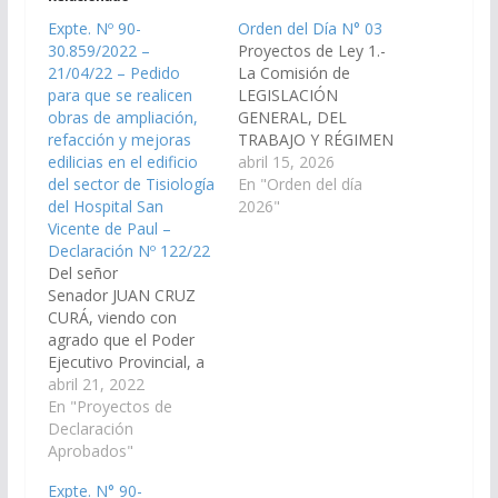
Expte. Nº 90-
Orden del Día N° 03
30.859/2022 –
Proyectos de Ley 1.-
21/04/22 – Pedido
La Comisión de
para que se realicen
LEGISLACIÓN
obras de ampliación,
GENERAL, DEL
refacción y mejoras
TRABAJO Y RÉGIMEN
edilicias en el edificio
PREVISIONAL, ha
abril 15, 2026
del sector de Tisiología
considerado el
En "Orden del día
del Hospital San
Proyecto de Ley en
2026"
Vicente de Paul –
revisión, Por el cual se
Declaración Nº 122/22
modifican los artículos
Del señor
2°, 3° inciso b), 6°, 8°,
Senador JUAN CRUZ
9°, 10, 11, 13, 14, 15,
CURÁ, viendo con
15bis, 17, 18, 19, 20,
agrado que el Poder
21, 22, 23, 24,…
Ejecutivo Provincial, a
través del Ministerio de
abril 21, 2022
Salud Pública y/o de
En "Proyectos de
los organismos que
Declaración
correspondan,
Aprobados"
disponga las medidas y
Expte. N° 90-
recursos necesarios