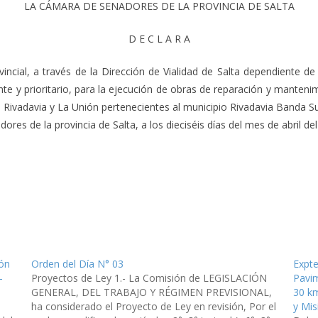
LA CÁMARA DE SENADORES DE LA PROVINCIA DE SALTA
D E C L A R A
ncial, a través de la Dirección de Vialidad de Salta dependiente de
e y prioritario, para la ejecución de obras de reparación y mantenim
 Rivadavia y La Unión pertenecientes al municipio Rivadavia Banda S
es de la provincia de Salta, a los dieciséis días del mes de abril del 
ión
Orden del Día N° 03
Expte
–
Proyectos de Ley 1.- La Comisión de LEGISLACIÓN
Pavim
GENERAL, DEL TRABAJO Y RÉGIMEN PREVISIONAL,
30 km
ha considerado el Proyecto de Ley en revisión, Por el
y Mis