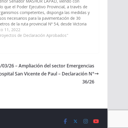
señor Senador MASHUR LAPAD, viendo con
o que el Poder Ejecutivo Provincial, a través de
organismos competentes, disponga las medidas y
sos necesarios para la pavimentación de 30
etros de la ruta provincial Nº 54, desde Victoria
 Misión La Paz en el municipio de Santa Victoria
to 11, 2022
, Departamento…
Proyectos de Declaración Aprobados"
2/03/26 – Ampliación del sector Emergencias
ospital San Vicente de Paul – Declaración N°
36/26