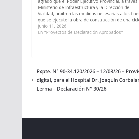
agrado que el Poder Ejecutivo Provincial, a través 
Ministerio de Infraestructura y la Dirección de
Vialidad, arbitren las medidas necesarias a los fine
que se ejecute la obra de construcción de una cicl
vía paralela a la ruta provincial N° 13, para tránsit
junio 11, 2026
En "Proyectos de Declaración Aprobados"
Expte. N° 90-34.120/2026 – 12/03/26 – Prov
digital, para el Hospital Dr. Joaquín Corbal
Lerma – Declaración N° 30/26
Copyright © 2026
Cámara de Senadores
. All rights r
Theme:
ColorMag
by ThemeGrill. Powered by
WordPr