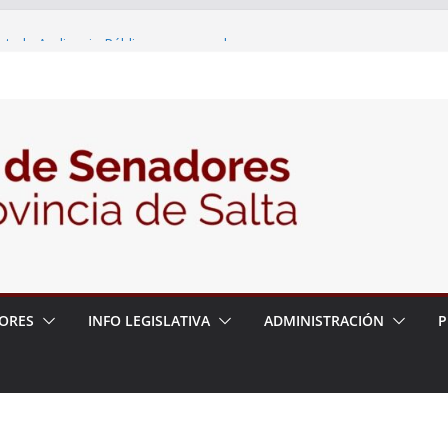
nte la Audiencia Pública para escuchar a
as postulaciones a la Auditoría General
política de seguridad provincial y propuso
trabajo con la Justicia
N° 27/26
ORES
INFO LEGISLATIVA
ADMINISTRACIÓN
P