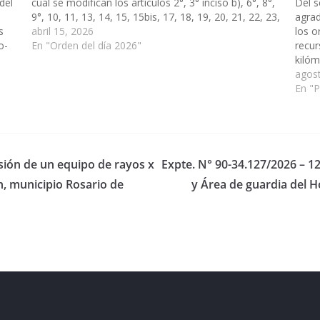
del
cual se modifican los artículos 2°, 3° inciso b), 6°, 8°,
Del 
9°, 10, 11, 13, 14, 15, 15bis, 17, 18, 19, 20, 21, 22, 23,
agrad
s
24,…
abril 15, 2026
los 
o-
En "Orden del día 2026"
recur
o…
kilóm
hasta
agos
Este
En "
isión de un equipo de rayos x
Expte. N° 90-34.127/2026 – 1
an, municipio Rosario de
y Área de guardia del H
eserved.
ess
.