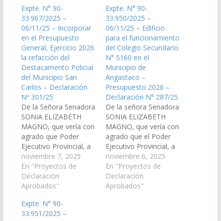
Expte. N° 90-
Expte. N° 90-
33.967/2025 –
33.950/2025 –
06/11/25 – Incorporar
06/11/25 – Edificio
en el Presupuesto
para el funcionamiento
General, Ejercicio 2026
del Colegio Secundario
la refacción del
N° 5160 en el
Destacamento Policial
Municipio de
del Municipio San
Angastaco –
Carlos – Declaración
Presupuesto 2026 –
Nº 301/25
Declaración N° 287/25
De la Señora Senadora
De la señora Senadora
SONIA ELIZABETH
SONIA ELIZABETH
MAGNO, que vería con
MAGNO, que vería con
agrado que Poder
agrado que el Poder
Ejecutivo Provincial, a
Ejecutivo Provincial, a
través de los
noviembre 7, 2025
través del Ministerio de
noviembre 6, 2025
Ministerios de
En "Proyectos de
Educación, Cultura,
En "Proyectos de
Seguridad y Justicia y
Declaración
Ciencia y Tecnología,
Declaración
de Infraestructura de la
Aprobados"
de Infraestructura y
Aprobados"
provincia, y demás
demás organismos
Expte. N° 90-
organismos que
que corresponda
33.951/2025 –
corresponda arbitre los
arbitre los medios a fin