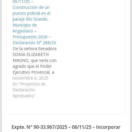
06/11/25 –
medios a fin de que se
de que se incorpore en
Construcción de un
incorpore en el Plan de
el Plan de Obras
puesto policial en el
Obras Públicas…
Públicas Presupuesto
paraje Río Grande,
General …
Municipio de
Angastaco –
Presupuesto 2026 –
Declaración N° 288/25
De la señora Senadora
SONIA ELIZABETH
MAGNO, que vería con
agrado que el Poder
Ejecutivo Provincial, a
traves del Ministerio de
noviembre 6, 2025
Seguridad y Justicia, de
En "Proyectos de
Infraestructura y
Declaración
demás organismos
Aprobados"
que corresponda,
arbitre los medios a fin
de que se incorpore en
el Plan de Obras
Públicas, Presupuesto
Expte. N° 90-33.967/2025 – 06/11/25 – Incorporar
General de la…