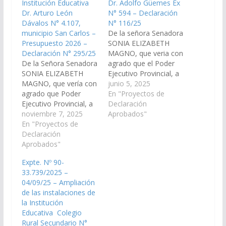
Institución Educativa
Dr. Adolfo Güemes Ex
Dr. Arturo León
N° 594 – Declaración
Dávalos N° 4.107,
N° 116/25
municipio San Carlos –
De la señora Senadora
Presupuesto 2026 –
SONIA ELIZABETH
Declaración N° 295/25
MAGNO, que veria con
De la Señora Senadora
agrado que el Poder
SONIA ELIZABETH
Ejecutivo Provincial, a
MAGNO, que vería con
través de los
junio 5, 2025
agrado que Poder
Ministerios de
En "Proyectos de
Ejecutivo Provincial, a
Educación, Cultura,
Declaración
través de los
noviembre 7, 2025
Ciencia Tecnología y
Aprobados"
Ministerios de
En "Proyectos de
del Ministerio de
Educación, Cultura,
Declaración
Infraestructura
Ciencia Tecnología y
Aprobados"
disponga las medidas y
de Infraestructura de la
recursos necesarios
Expte. Nº 90-
provincia y demás
para ampliar la
33.739/2025 –
organismos que
capacidad de las aulas
04/09/25 – Ampliación
corresponda arbitre los
de la Escuela N° 4.399
de las instalaciones de
medios a fin de que se
"Dr.…
la Institución
incorpore en el Plan de
Educativa Colegio
Obras Públicas.…
Rural Secundario N°