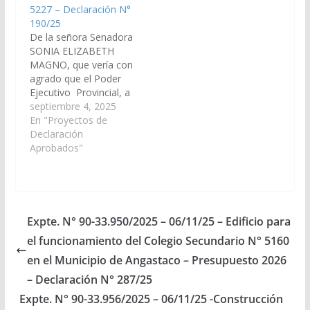
5227 – Declaración N°
190/25
De la señora Senadora
SONIA ELIZABETH
MAGNO, que vería con
agrado que el Poder
Ejecutivo Provincial, a
través del Ministerio de
septiembre 4, 2025
Educación, Cultura,
En "Proyectos de
Ciencia y Tecnología,
Declaración
disponga las medidas y
Aprobados"
recursos necesarios
para las obras de
ampliación edilicia
indispensables para el
adecuado desarrollo
Expte. N° 90-33.950/2025 – 06/11/25 – Edificio para
de las actividades
el funcionamiento del Colegio Secundario N° 5160
curriculares del Colegio
Rural…
en el Municipio de Angastaco – Presupuesto 2026
– Declaración N° 287/25
Expte. N° 90-33.956/2025 – 06/11/25 -Construcción