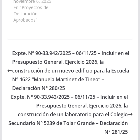
contemple incluir en el
noviembre 6, 2025
Presupuesto 2026 la
En "Proyectos de
partidas necesarias
Declaración
para la construcción de
Aprobados"
nuevas viviendas en la
localidad de Tolar
Grande, Departamento
Los Andes. (Expte. N°
90-33.926/2025, a la
Expte. Nº 90-33.942/2025 – 06/11/25 – Incluir en el
Comisión de Obras
Presupuesto General, Ejercicio 2026, la
Públicas e Industria).…
construcción de un nuevo edificio para la Escuela
Nº 4622 “Manuela Martinez de Tineo” –
Declaración N° 280/25
Expte. Nº 90-33.943/2025 – 06/11/25 – Incluir en el
Presupuesto General, Ejercicio 2026, la
construcción de un laboratorio para el Colegio
Secundario Nº 5239 de Tolar Grande – Declaración
N° 281/25