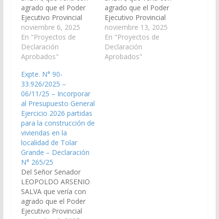
agrado que el Poder
agrado que el Poder
Ejecutivo Provincial
Ejecutivo Provincial
contemple incluir en el
noviembre 6, 2025
contemple incluir en el
noviembre 13, 2025
Presupuesto 2026 la
En "Proyectos de
Presupuesto 2026 las
En "Proyectos de
partida necesaria para
Declaración
partidas necesarias
Declaración
la construcción una
Aprobados"
para la concreción de
Aprobados"
nueva Hostería en la
las siguientes obras y
Expte. N° 90-
localidad de Tolar
necesidades referidas
33.926/2025 –
Grande, Departamento
al área Seguridad en
06/11/25 – Incorporar
Los Andes. (Expte. N°
las localidades de San
al Presupuesto General
90-33.934/2025, a la
Antonio de los Cobres,
Ejercicio 2026 partidas
Comisión de Obras
Santa Rosa de los…
para la construcción de
Públicas e Industria).…
viviendas en la
localidad de Tolar
Grande – Declaración
N° 265/25
Del Señor Senador
LEOPOLDO ARSENIO
SALVA que vería con
agrado que el Poder
Ejecutivo Provincial