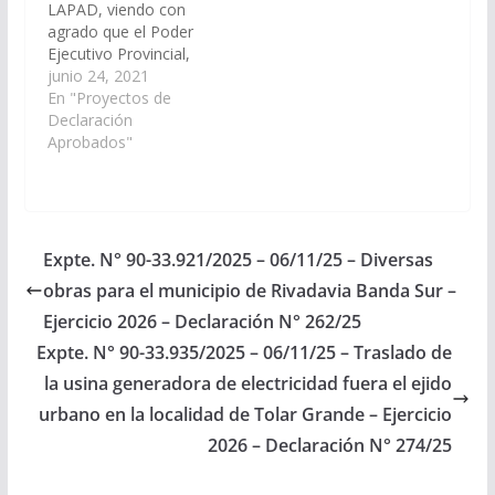
LAPAD, viendo con
agrado que el Poder
Ejecutivo Provincial,
arbitren las medidas
junio 24, 2021
necesarias, a los fines
En "Proyectos de
que mediante
Declaración
convenio con el
Aprobados"
Municipio de Santa
Victoria Este, se
ejecute la obra de
Reparación,
Consolidación y
Expte. N° 90-33.921/2025 – 06/11/25 – Diversas
Enripiado del Camino
obras para el municipio de Rivadavia Banda Sur –
Vecinal en el tramo
comprendido desde el
Ejercicio 2026 – Declaración N° 262/25
empalme de la…
Expte. N° 90-33.935/2025 – 06/11/25 – Traslado de
la usina generadora de electricidad fuera el ejido
urbano en la localidad de Tolar Grande – Ejercicio
2026 – Declaración N° 274/25