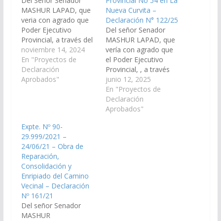
Del Señor Senador
Provincial No 54 en La
MASHUR LAPAD, que
Nueva Curvita –
veria con agrado que
Declaración N° 122/25
Poder Ejecutivo
Del señor Senador
Provincial, a través del
MASHUR LAPAD, que
Ministerio de
noviembre 14, 2024
vería con agrado que
Infraestructura,
En "Proyectos de
el Poder Ejecutivo
Dirección de Vialidad
Declaración
Provincial, , a través
Provincial, arbitren las
Aprobados"
del Ministerio de
junio 12, 2025
medidas necesarias, a
Infraestructura, firme
En "Proyectos de
los fines que se
los convenios
Declaración
incorpore en el Plan de
correspondientes con
Aprobados"
Trabajos Públicos del
el Municipio de Santa
Expte. Nº 90-
Presupuesto 2025 y/o
Victoria Este, para la
29.999/2021 –
por convenio con el
reparación y enripiado
24/06/21 – Obra de
Municipio de Santa…
del camino vecinal que
Reparación,
va desde el empalme
Consolidación y
de la Ruta Provincial
Enripiado del Camino
N°…
Vecinal – Declaración
Nº 161/21
Del señor Senador
MASHUR