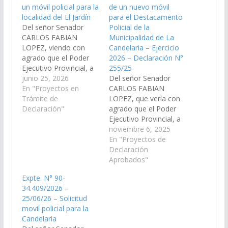
un móvil policial para la
de un nuevo móvil
localidad del El Jardín
para el Destacamento
Del señor Senador
Policial de la
CARLOS FABIAN
Municipalidad de La
LOPEZ, viendo con
Candelaria – Ejercicio
agrado que el Poder
2026 – Declaración N°
Ejecutivo Provincial, a
255/25
través de los
junio 25, 2026
Del señor Senador
organismos que
En "Proyectos en
CARLOS FABIAN
correspondan, arbitren
Trámite de
LOPEZ, que vería con
las medidas que
Declaración"
agrado que el Poder
resulten necesarias, a
Ejecutivo Provincial, a
los fines que se
través de los
noviembre 6, 2025
disponga con carácter
organismos que
En "Proyectos de
de urgente, la
correspondan, arbitren
Declaración
provisión de un nuevo
las medidas que
Aprobados"
móvil para el
resulten necesarias, a
Expte. N° 90-
Destacamento Policial
los fines que se
34.409/2026 –
de la Municipalidad…
disponga con carácter
25/06/26 – Solicitud
de urgente, la
movil policial para la
provisión de un nuevo
Candelaria
móvil para el