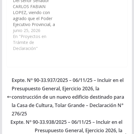
Del señor Senador
Destacamento Policial
CARLOS FABIAN
de la…
LOPEZ, viendo con
agrado que el Poder
Ejecutivo Provincial, a
través de los
junio 25, 2026
organismos que
En "Proyectos en
correspondan, arbitren
Trámite de
las medidas que
Declaración"
resulten necesarias, a
los fines que se
disponga con carácter
de urgente, la
provisión de un nuevo
Expte. Nº 90-33.937/2025 – 06/11/25 – Incluir en el
móvil para el
Presupuesto General, Ejercicio 2026, la
Destacamento Policial
de la Municipalidad…
construcción de un nuevo edificio destinado para
la Casa de Cultura, Tolar Grande – Declaración N°
276/25
Expte. Nº 90-33.938/2025 – 06/11/25 – Incluir en el
Presupuesto General, Ejercicio 2026, la