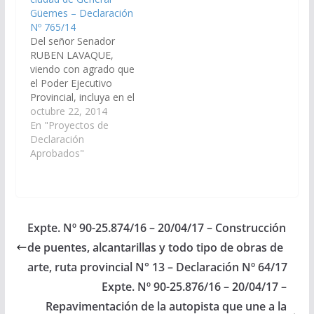
Güemes – Declaración
Nº 765/14
Del señor Senador
RUBEN LAVAQUE,
viendo con agrado que
el Poder Ejecutivo
Provincial, incluya en el
escalafón temporarios
octubre 22, 2014
a 54 personas
En "Proyectos de
contratados por el
Declaración
Hospital Joaquín
Aprobados"
Castellanos de la
ciudad de General
Güemes. (Expte. Nº 90-
23.321/14 – A la
Comisión de Salud
Expte. Nº 90-25.874/16 – 20/04/17 – Construcción
Pública y Seguridad
de puentes, alcantarillas y todo tipo de obras de
Social) Declaración Nº
765/14 Aprobado…
arte, ruta provincial N° 13 – Declaración Nº 64/17
Expte. Nº 90-25.876/16 – 20/04/17 –
Repavimentación de la autopista que une a la