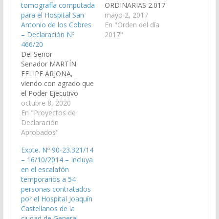
tomografía computada
ORDINARIAS 2.017
para el Hospital San
ORDEN DEL DIA Nº 03
mayo 2, 2017
Antonio de los Cobres
(Dictámenes de
En "Orden del día
– Declaración Nº
Comisiones ingresados
2017"
466/20
en la sesión del día 27-
Del Señor
04-17) S U M A R I O
Senador MARTÍN
PROYECTOS DE
FELIPE ARJONA,
RESOLUCION De
viendo con agrado que
Educación y Cultura: 1.-
el Poder Ejecutivo
Del señor Senador
Provincial, a través de
octubre 8, 2020
ROBERTO ENRIQUE
los organismos
En "Proyectos de
GRAMAGLIA,
correspondientes,
Declaración
declarando de interés
arbitre los medios
Aprobados"
de ésta…
necesarios a fin de que
Expte. Nº 90-23.321/14
se concrete la
– 16/10/2014 – Incluya
donación por parte del
en el escalafón
Dr. Sergio Chuchuy de
temporarios a 54
un equipo de
personas contratados
tomografía computada
por el Hospital Joaquín
para el Hospital San
Castellanos de la
Antonio de los…
ciudad de General