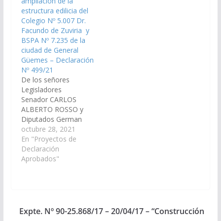
ampliación de la
Públicas e Industria).
Güemes. (Expte.…
estructura edilicia del
Declaración Nº 253/18
Colegio Nº 5.007 Dr.
Aprobado…
Facundo de Zuviria y
BSPA Nº 7.235 de la
ciudad de General
Güemes – Declaración
Nº 499/21
De los señores
Legisladores
Senador CARLOS
ALBERTO ROSSO y
Diputados German
Ralle y Daniel
octubre 28, 2021
Segura, viendo con
En "Proyectos de
agrado que el Poder
Declaración
Ejecutivo Provincial a
Aprobados"
través de los
organismos
correspondientes
Ministerio de
Infraestructura,
Expte. Nº 90-25.868/17 – 20/04/17 – “Construcción
Servicios Públicos,