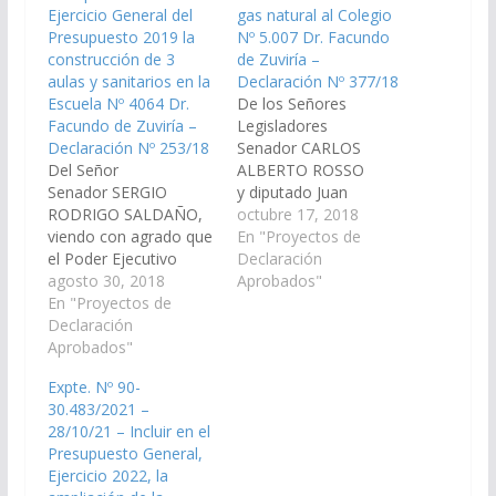
Ejercicio General del
gas natural al Colegio
Presupuesto 2019 la
Nº 5.007 Dr. Facundo
construcción de 3
de Zuviría –
aulas y sanitarios en la
Declaración Nº 377/18
Escuela Nº 4064 Dr.
De los Señores
Facundo de Zuviría –
Legisladores
Declaración Nº 253/18
Senador CARLOS
Del Señor
ALBERTO ROSSO
Senador SERGIO
y diputado Juan
RODRIGO SALDAÑO,
Fernández, viendo con
octubre 17, 2018
viendo con agrado que
agrado que el Poder
En "Proyectos de
el Poder Ejecutivo
Ejecutivo Provincial
Declaración
Provincial; incorpore en
agosto 30, 2018
incorpore al Plan de
Aprobados"
el Ejercicio General del
En "Proyectos de
Trabajos Públicos
Presupuesto 2019 la
Declaración
Presupuesto General
construcción de 3
Aprobados"
de la Provincia –
aulas y sanitarios en la
Ejercicio 2019, las
Expte. Nº 90-
Escuela Nº 4064 Dr.
obras de instalación de
30.483/2021 –
Facundo de
red de gas natural al
28/10/21 – Incluir en el
Zuviría. (Expte. Nº 90-
Colegio Nº 5.007 Dr.
Presupuesto General,
27.244/18, a la
Facundo de Zuviría,
Ejercicio 2022, la
Comisión de Obras
departamento General