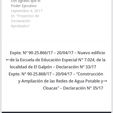
con agrado que el
Poder Ejecutivo
Provincial, lleve a cabo
septiembre 6, 2017
las acciones tendientes
En "Proyectos de
para la inclusión en el
Declaración
Plan de Trabajos
Aprobados"
Públicos del
Presupuesto General
de la Provincia - Año:
2018, la obra
denominada:
Expte. Nº 90-25.866/17 – 20/04/17 – Nuevo edificio
"Construcción y
de la Escuela de Educación Especial N° 7.024, de la
Ampliación de Redes
de Agua Potable y…
localidad de El Galpón – Declaración Nº 33/17
Expte. Nº 90-25.868/17 – 20/04/17 – “Construcción
y Ampliación de las Redes de Agua Potable y
Cloacas” – Declaración Nº 35/17