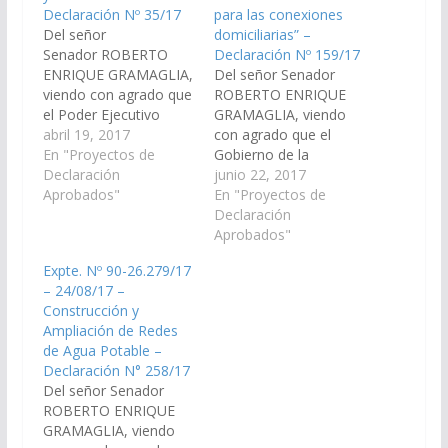
Declaración Nº 35/17
para las conexiones
Del señor
domiciliarias” –
Senador ROBERTO
Declaración Nº 159/17
ENRIQUE GRAMAGLIA,
Del señor Senador
viendo con agrado que
ROBERTO ENRIQUE
el Poder Ejecutivo
GRAMAGLIA, viendo
Provincial, a través del
abril 19, 2017
con agrado que el
organismo que
En "Proyectos de
Gobierno de la
corresponda, arbitre
Declaración
Provincia de Salta,
junio 22, 2017
las medidas necesarias
Aprobados"
lleve a cabo las
En "Proyectos de
para gestionar ante las
acciones tendientes
Declaración
autoridades de la
ante las autoridades
Aprobados"
Empresa Aguas del
de la Empresa Aguas
Expte. Nº 90-26.279/17
Norte S.A, la pronta
del Norte S.A., para
– 24/08/17 –
concreción de la obra
que se ejecute la
Construcción y
denominada:"Construc
concreción de la obra
Ampliación de Redes
ción y Ampliación de
denominada:
de Agua Potable –
las Redes de Agua
"Construcción y
Declaración N° 258/17
Potable…
Ampliación de Redes
Del señor Senador
de Agua…
ROBERTO ENRIQUE
GRAMAGLIA, viendo