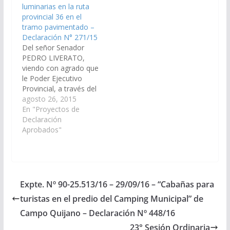
luminarias en la ruta
necesarias, a los fines
los fines que se
provincial 36 en el
que se incorpore en el
ejecute la…
tramo pavimentado –
Presupuesto…
Declaración N° 271/15
Del señor Senador
PEDRO LIVERATO,
viendo con agrado que
le Poder Ejecutivo
Provincial, a través del
Ministerio de
agosto 26, 2015
Economía,
En "Proyectos de
Infraestructura y
Declaración
Servicios Públicos,
Aprobados"
Secretaria de Obras
Públicas y Dirección de
Vialidad; arbitren las
medidas necesarias, a
los fines que se
Expte. Nº 90-25.513/16 – 29/09/16 – “Cabañas para
incorpore en el Plan de
turistas en el predio del Camping Municipal” de
Obras Publicas del
Presupuesto 2.016…
Campo Quijano – Declaración Nº 448/16
23° Sesión Ordinaria