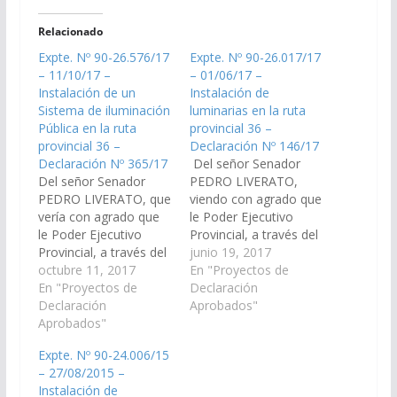
Relacionado
Expte. Nº 90-26.576/17
Expte. Nº 90-26.017/17
– 11/10/17 –
– 01/06/17 –
Instalación de un
Instalación de
Sistema de iluminación
luminarias en la ruta
Pública en la ruta
provincial 36 –
provincial 36 –
Declaración Nº 146/17
Declaración Nº 365/17
Del señor Senador
Del señor Senador
PEDRO LIVERATO,
PEDRO LIVERATO, que
viendo con agrado que
vería con agrado que
le Poder Ejecutivo
le Poder Ejecutivo
Provincial, a través del
Provincial, a través del
Ministerio de Hacienda
junio 19, 2017
Ministerio de Hacienda
octubre 11, 2017
y Finanzas; Ministerio
En "Proyectos de
y Finanzas; Ministerio
En "Proyectos de
de Infraestructura,
Declaración
de Infraestructura,
Declaración
Tierra y Vivienda;
Aprobados"
Tierra y Vivienda;
Aprobados"
Secretaria de Obras
Secretaria de Obras
Públicas; Dirección de
Expte. Nº 90-24.006/15
Públicas y Dirección de
Vialidad y la Empresa
– 27/08/2015 –
Vialidad Provincial;
Edesa SA; arbitren las
Instalación de
arbitren las medidas
medidas necesarias, a