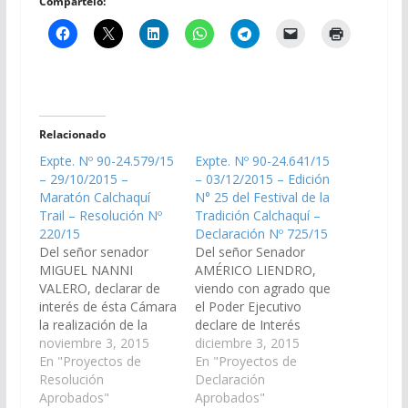
Compártelo:
Relacionado
Expte. Nº 90-24.579/15
Expte. Nº 90-24.641/15
– 29/10/2015 –
– 03/12/2015 – Edición
Maratón Calchaquí
N° 25 del Festival de la
Trail – Resolución Nº
Tradición Calchaquí –
220/15
Declaración Nº 725/15
Del señor senador
Del señor Senador
MIGUEL NANNI
AMÉRICO LIENDRO,
VALERO, declarar de
viendo con agrado que
interés de ésta Cámara
el Poder Ejecutivo
la realización de la
declare de Interés
maratón "Calchaquí
noviembre 3, 2015
Provincial la realización
diciembre 3, 2015
Trial", que se realizará
En "Proyectos de
de la Edición N° 25 del
En "Proyectos de
en la localidad de
Resolución
Festival de la Tradición
Declaración
Cafayate el día 6 de
Aprobados"
Calchaquí que se
Aprobados"