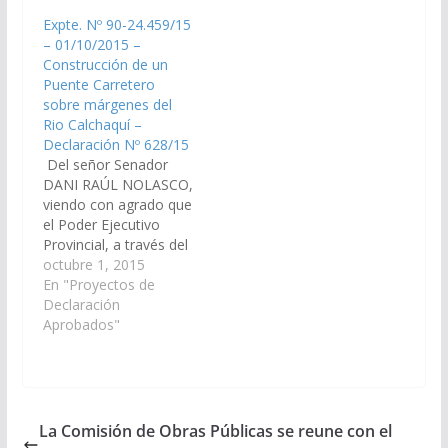
Diciembre de 2015 y
concretará durante los
Expte. Nº 90-24.459/15
que tiene como
días 22, 23 y 24 de
– 01/10/2015 –
objetivo difundir el
Enero de 2016 en la
Construcción de un
deporte y la vida sana
Localidad de Cachi
Puente Carretero
y promover el
promovido por…
sobre márgenes del
turismo…
Rio Calchaquí –
Declaración Nº 628/15
Del señor Senador
DANI RAÚL NOLASCO,
viendo con agrado que
el Poder Ejecutivo
Provincial, a través del
Ministerio de
octubre 1, 2015
Economía,
En "Proyectos de
Infraestructura y
Declaración
Servicios Públicos,
Aprobados"
Ministerio de Ambiente
y Producción
Sustentable, la
dirección de Vialidad
Provincial, instrumente
La Comisión de Obras Públicas se reune con el
los mecanismos